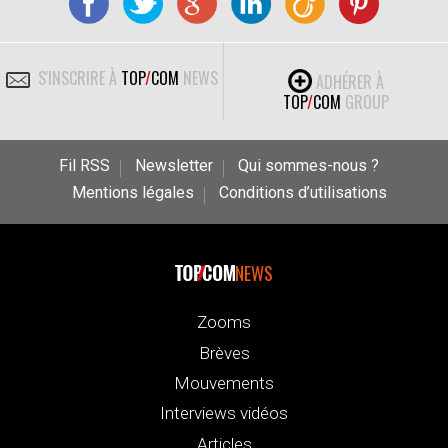
S'INSCRIRE À
TOP
/
COM
NEWS
ADHÉRER À
TOP
/
COM
GROUP
Fil RSS
Newsletter
Qui sommes-nous ?
Mentions légales
Conditions d’utilisations
NEWS
Zooms
Brèves
Mouvements
Interviews vidéos
Articles