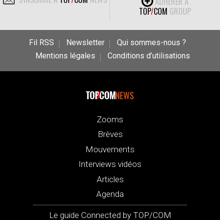
ADHÉRER À
TOP
/
COM
GROUP
Fil RSS
Newsletter
Qui sommes-nous ?
Mentions légales
Conditions d’utilisations
NEWS
Zooms
Brèves
Mouvements
Interviews vidéos
Articles
Agenda
Le guide Connected by TOP/COM