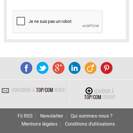
S'INSCRIRE À
TOP
/
COM
NEWS
ADHÉRER À
TOP
/
COM
GROUP
Fil RSS
Newsletter
Qui sommes-nous ?
Mentions légales
Conditions d’utilisations