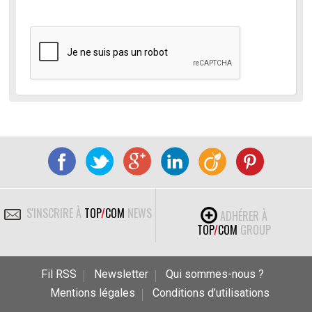
S'INSCRIRE À
TOP
/
COM
NEWS
ADHÉRER À
TOP
/
COM
GROUP
Fil RSS
Newsletter
Qui sommes-nous ?
Mentions légales
Conditions d’utilisations