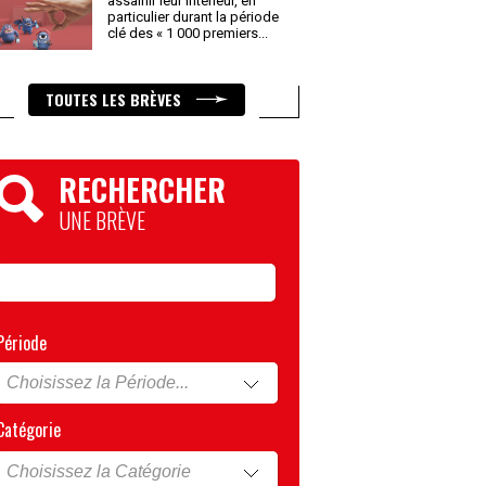
assainir leur intérieur, en
particulier durant la période
clé des « 1 000 premiers
...
TOUTES LES BRÈVES
RECHERCHER
UNE BRÈVE
Période
Catégorie