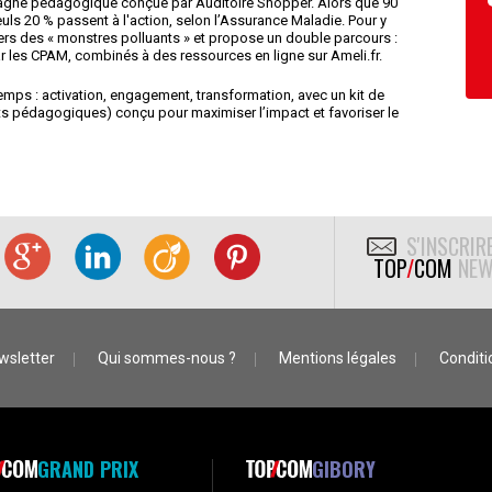
pagne pédagogique conçue par Auditoire Shopper. Alors que 90
uls 20 % passent à l'action, selon l’Assurance Maladie. Pour y
ravers des « monstres polluants » et propose un double parcours :
r les CPAM, combinés à des ressources en ligne sur Ameli.fr.
emps : activation, engagement, transformation, avec un kit de
ts pédagogiques) conçu pour maximiser l’impact et favoriser le
S'INSCRIR
TOP
/
COM
NEW
wsletter
Qui sommes-nous ?
Mentions légales
Conditio
GRAND PRIX
GIBORY