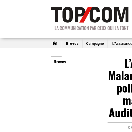
Brèves
Campagne
L’Assurance 
L
Brèves
Malad
pol
m
Audi
C