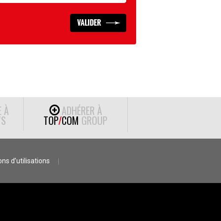
E À
ADHÉRER À
S
TOP
/
COM
GROUP
ns d’utilisations