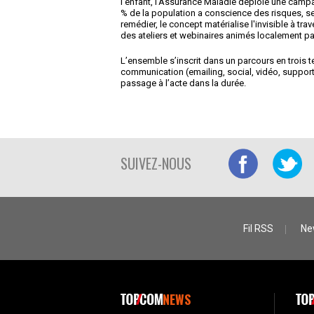
l'enfant, l'Assurance Maladie déploie une cam
% de la population a conscience des risques, se
remédier, le concept matérialise l'invisible à t
des ateliers et webinaires animés localement pa
L’ensemble s’inscrit dans un parcours en trois t
communication (emailing, social, vidéo, suppor
passage à l’acte dans la durée.
SUIVEZ-NOUS
Fil RSS
Ne
NEWS