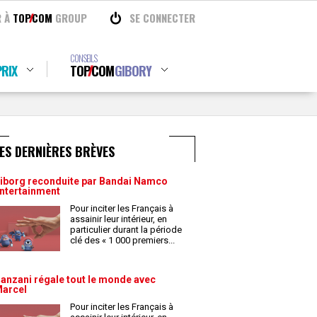
R À
TOP
COM
GROUP
SE CONNECTER
CONSEILS
RIX
TOP
COM
GIBORY
ES DERNIÈRES BRÈVES
iborg reconduite par Bandai Namco
ntertainment
Pour inciter les Français à
assainir leur intérieur, en
particulier durant la période
clé des « 1 000 premiers
...
anzani régale tout le monde avec
arcel
Pour inciter les Français à