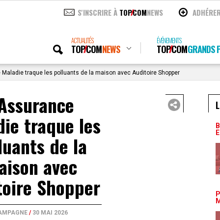
S'INSCRIRE À
TOP
COM
NEWS
ADHÉRE
ACTUALITÉS
ÉVÉNEMENTS
TOP
COM
NEWS
TOP
COM
GRANDS P
Maladie traque les polluants de la maison avec Auditoire Shopper
’Assurance
L
ie traque les
B
E
luants de la
aison avec
toire Shopper
P
M
AMPAGNE
/
30 MAI 2026