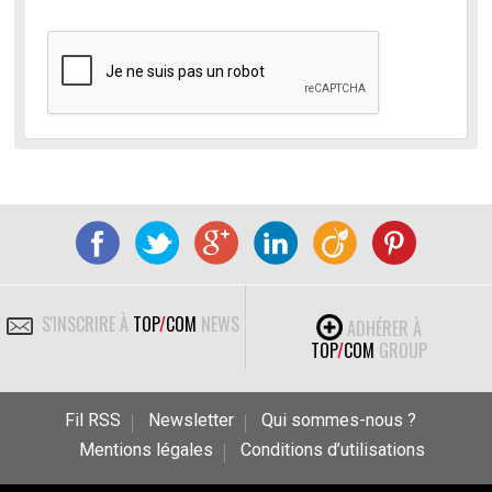
S'INSCRIRE À
TOP
/
COM
NEWS
ADHÉRER À
TOP
/
COM
GROUP
Fil RSS
Newsletter
Qui sommes-nous ?
Mentions légales
Conditions d’utilisations