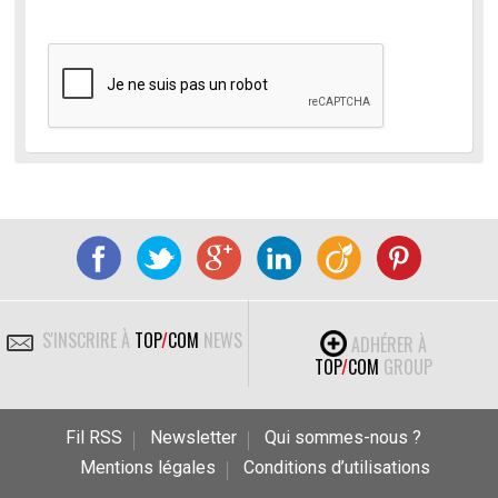
S'INSCRIRE À
TOP
/
COM
NEWS
ADHÉRER À
TOP
/
COM
GROUP
Fil RSS
Newsletter
Qui sommes-nous ?
Mentions légales
Conditions d’utilisations