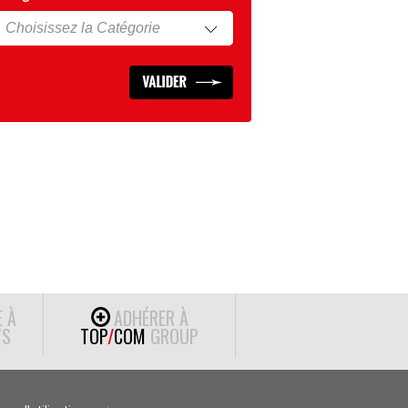
E À
ADHÉRER À
S
TOP
/
COM
GROUP