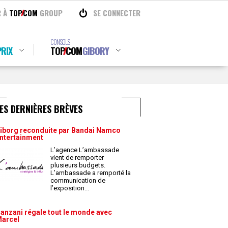
R À
TOP
COM
GROUP
SE CONNECTER
CONSEILS
RIX
TOP
COM
GIBORY
ES DERNIÈRES BRÈVES
iborg reconduite par Bandai Namco
ntertainment
L’agence L’ambassade
vient de remporter
plusieurs budgets.
L’ambassade a remporté la
communication de
l’exposition
...
anzani régale tout le monde avec
arcel