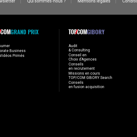
wsletter
Qui sommes-nous ?
Mentions légales
Conditio
GRAND PRIX
GIBORY
sumer
Audit
& Consulting
orate Business
Conseil en
Vidéos Primés
Choix d’Agences
Conseils
en recrutement
Missions en cours
TOP/COM GIBORY Search
Conseils
en fusion acquisition