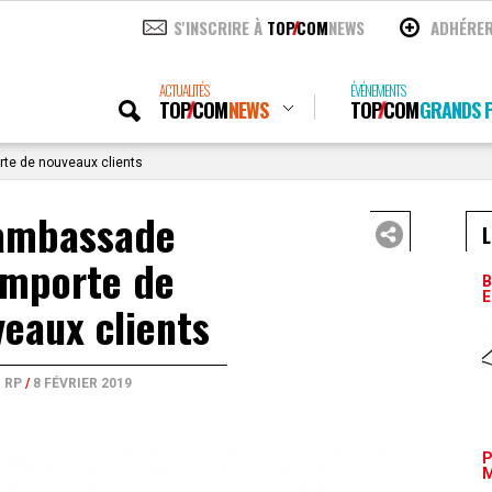
S'INSCRIRE À
TOP
COM
NEWS
ADHÉRE
ACTUALITÉS
ÉVÉNEMENTS
TOP
COM
NEWS
TOP
COM
GRANDS P
te de nouveaux clients
ambassade
L
emporte de
B
E
eaux clients
RP
/
8 FÉVRIER 2019
P
M