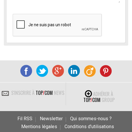
S'INSCRIRE À
TOP
/
COM
NEWS
ADHÉRER À
TOP
/
COM
GROUP
Fil RSS
Newsletter
Qui sommes-nous ?
Mentions légales
Conditions d’utilisations