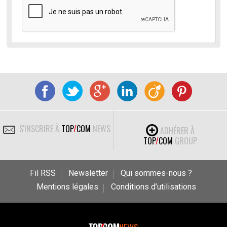
S'INSCRIRE À
TOP
/
COM
NEWS
ADHÉRER À
TOP
/
COM
GROUP
Fil RSS
Newsletter
Qui sommes-nous ?
Mentions légales
Conditions d’utilisations