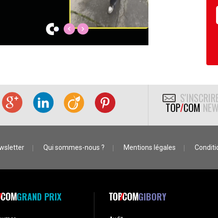
S'INSCRIR
TOP
/
COM
NEW
wsletter
Qui sommes-nous ?
Mentions légales
Conditio
GRAND PRIX
GIBORY