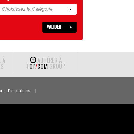
E À
ADHÉRER À
S
TOP
/
COM
GROUP
ns d’utilisations