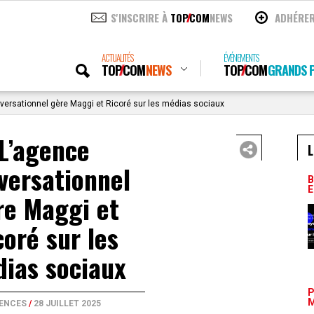
S'INSCRIRE À
TOP
COM
NEWS
ADHÉRE
ACTUALITÉS
ÉVÉNEMENTS
TOP
COM
NEWS
TOP
COM
GRANDS P
ersationnel gère Maggi et Ricoré sur les médias sociaux
L’agence
L
versationnel
B
E
re Maggi et
coré sur les
ias sociaux
P
M
ENCES
/
28 JUILLET 2025