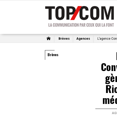
Brèves
Agences
L’agence Conv
Brèves
Con
gè
Ri
méd
AG