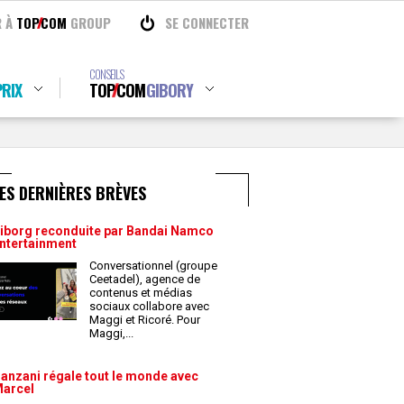
R À
TOP
COM
GROUP
SE CONNECTER
CONSEILS
RIX
TOP
COM
GIBORY
ES DERNIÈRES BRÈVES
iborg reconduite par Bandai Namco
ntertainment
Conversationnel (groupe
Ceetadel), agence de
contenus et médias
sociaux collabore avec
Maggi et Ricoré. Pour
Maggi,
...
anzani régale tout le monde avec
arcel