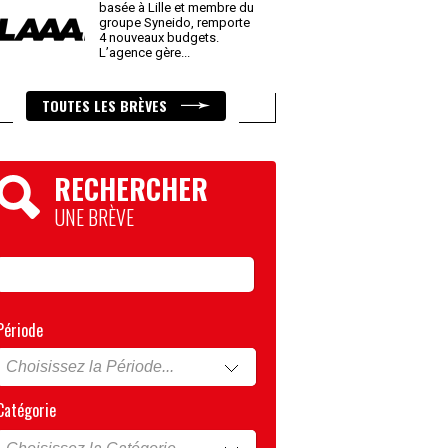
basée à Lille et membre du
groupe Syneido, remporte
4 nouveaux budgets.
L’agence gère
...
TOUTES LES BRÈVES
RECHERCHER
UNE BRÈVE
Période
Catégorie