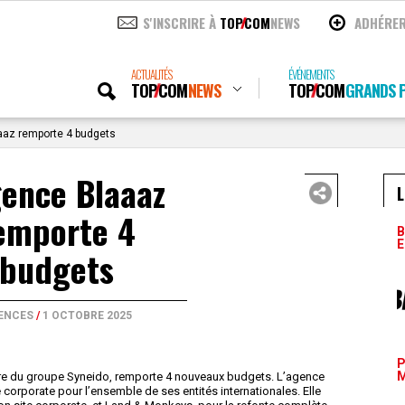
S'INSCRIRE À
TOP
COM
NEWS
ADHÉRE
ACTUALITÉS
ÉVÉNEMENTS
TOP
COM
NEWS
TOP
COM
GRANDS P
aaz remporte 4 budgets
gence Blaaaz
L
emporte 4
B
E
budgets
ENCES
/
1 OCTOBRE 2025
P
M
bre du groupe Syneido, remporte 4 nouveaux budgets. L’agence
e corporate pour l’ensemble de ses entités internationales. Elle