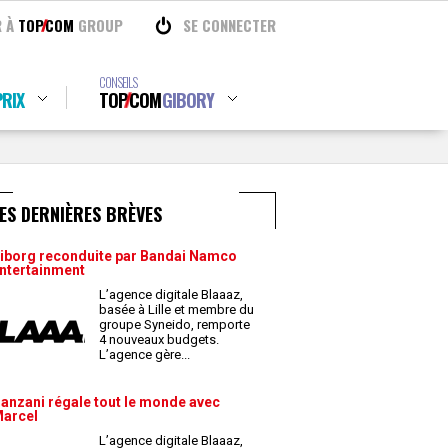
R À
TOP
COM
GROUP
SE CONNECTER
CONSEILS
RIX
TOP
COM
GIBORY
ES DERNIÈRES BRÈVES
iborg reconduite par Bandai Namco
ntertainment
L’agence digitale Blaaaz,
basée à Lille et membre du
groupe Syneido, remporte
4 nouveaux budgets.
L’agence gère
...
anzani régale tout le monde avec
arcel
L’agence digitale Blaaaz,