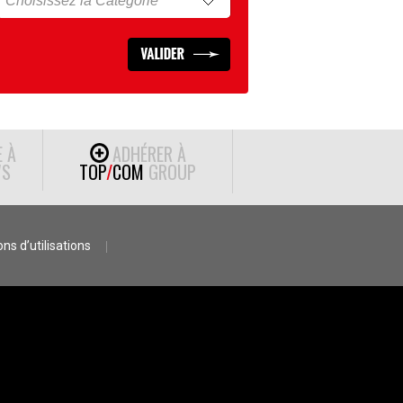
E À
ADHÉRER À
S
TOP
/
COM
GROUP
ns d’utilisations