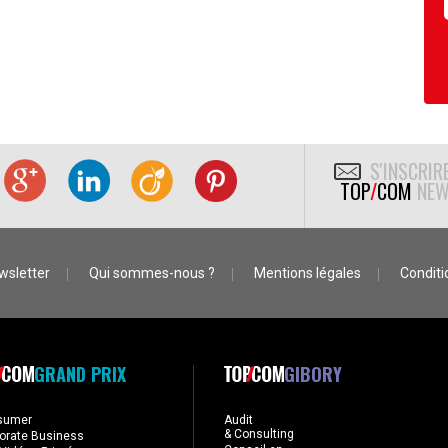
S'INSCRIR
TOP
/
COM
NEW
wsletter
Qui sommes-nous ?
Mentions légales
Conditio
GRAND PRIX
GIBORY
sumer
Audit
& Consulting
orate Business