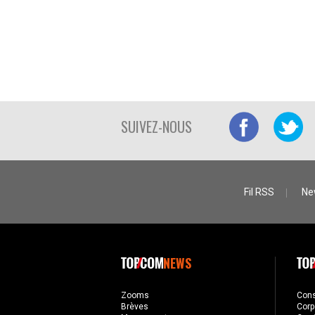
SUIVEZ-NOUS
Fil RSS
Ne
NEWS
Zooms
Con
Brèves
Corp