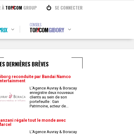
R À
TOP
COM
GROUP
SE CONNECTER
CONSEILS
RIX
TOP
COM
GIBORY
ES DERNIÈRES BRÈVES
iborg reconduite par Bandai Namco
ntertainment
L’Agence Auvray & Boracay
enregistre deux nouveaux
clients au sein de son
portefeuille : Gan
Patrimoine, acteur de
...
anzani régale tout le monde avec
arcel
L’Agence Auvray & Boracay