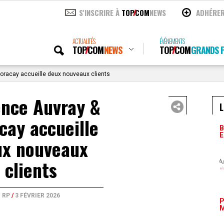
S'INSCRIRE À
TOP
COM
NEWS
ADHÉRE
ACTUALITÉS
ÉVÉNEMENTS
TOP
COM
NEWS
TOP
COM
GRANDS P
oracay accueille deux nouveaux clients
ence Auvray &
L
cay accueille
B
E
ux nouveaux
clients
RP
/
3 FÉVRIER 2026
P
M