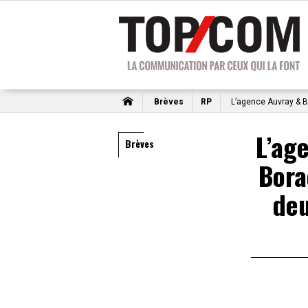
Brèves
RP
L’agence Auvray & B
L’ag
Brèves
Bora
de