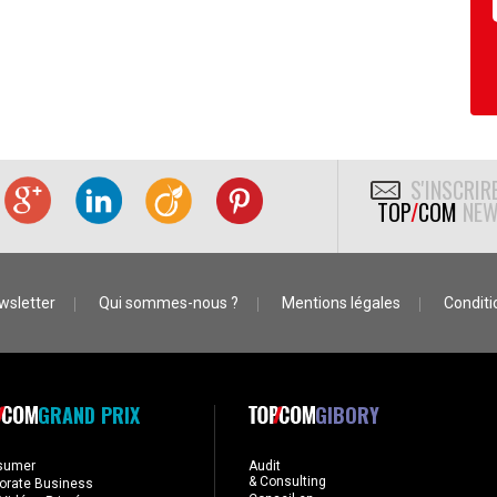
S'INSCRIR
TOP
/
COM
NEW
wsletter
Qui sommes-nous ?
Mentions légales
Conditio
GRAND PRIX
GIBORY
sumer
Audit
& Consulting
orate Business