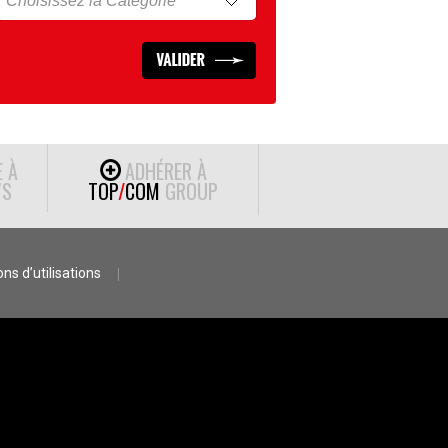
E À
ADHÉRER À
S
TOP
/
COM
GROUP
ns d’utilisations