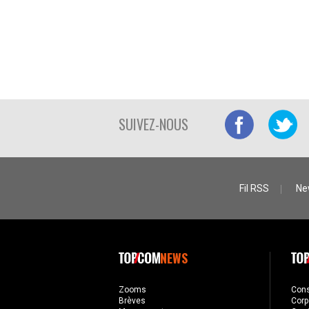
SUIVEZ-NOUS
Fil RSS
Ne
NEWS
Zooms
Con
Brèves
Corp