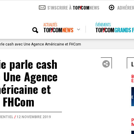
S'INSCRIRE À
TOP
COM
NEWS
ADHÉRE
ACTUALITÉS
ÉVÉNEMENTS
TOP
COM
NEWS
TOP
COM
GRANDS P
arle cash avec Une Agence Américaine et FHCom
ie parle cash
L
c Une Agence
B
E
éricaine et
FHCom
ENTIEL
/
12 NOVEMBRE 2019
P
M