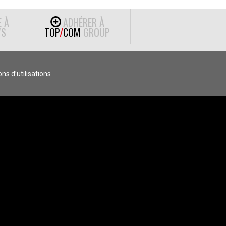
E À
ADHÉRER À
S
TOP
/
COM
GROUP
ns d’utilisations