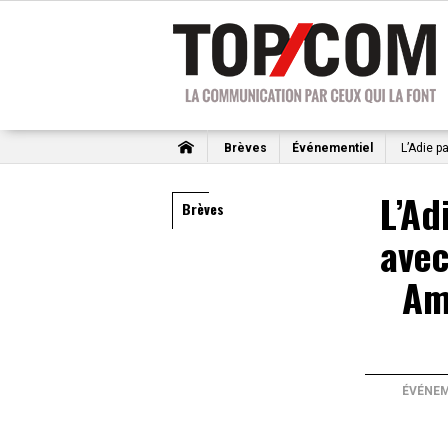
Brèves
Événementiel
L’Adie p
L’Ad
Brèves
ave
Am
ÉVÉNEM