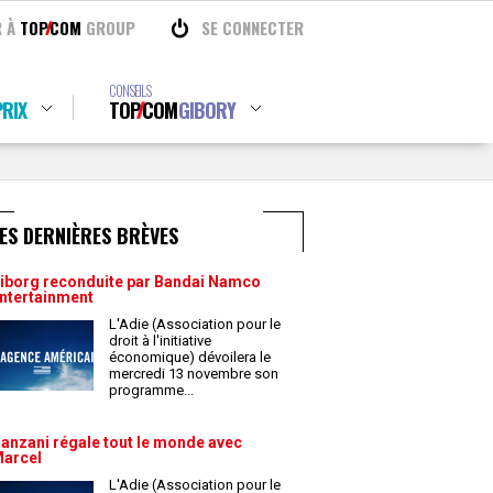
R À
TOP
COM
GROUP
SE CONNECTER
CONSEILS
RIX
TOP
COM
GIBORY
ES DERNIÈRES BRÈVES
iborg reconduite par Bandai Namco
ntertainment
L'Adie (Association pour le
droit à l'initiative
économique) dévoilera le
mercredi 13 novembre son
programme
...
anzani régale tout le monde avec
arcel
L'Adie (Association pour le