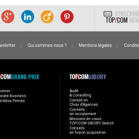
S'INSCRIR
TOP
/
COM
NEW
wsletter
Qui sommes-nous ?
Mentions légales
Conditio
GRAND PRIX
GIBORY
sumer
Audit
& Consulting
orate Business
Conseil en
Vidéos Primés
Choix d’Agences
Conseils
en recrutement
Missions en cours
TOP/COM GIBORY Search
Conseils
en fusion acquisition