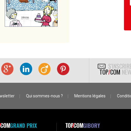
S'INSCRIR
TOP
/
COM
NEW
wsletter
Qui sommes-nous ?
Mentions légales
Conditio
GRAND PRIX
GIBORY