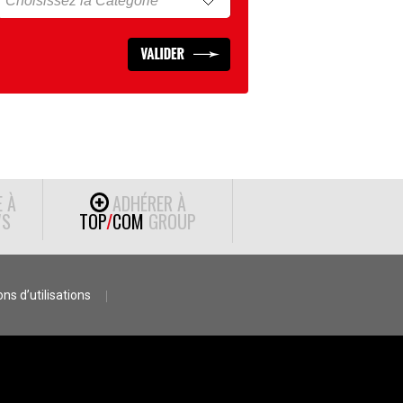
E À
ADHÉRER À
S
TOP
/
COM
GROUP
ns d’utilisations