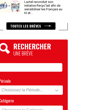
Lactel reconduit son
initiative Recyc’lait afin de
sensibiliser les Français au
tri et
...
TOUTES LES BRÈVES
RECHERCHER
UNE BRÈVE
Période
Catégorie