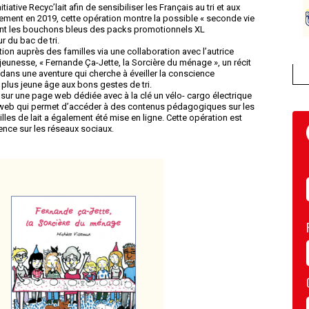
iative Recyc’lait afin de sensibiliser les Français au tri et aux
cement en 2019, cette opération montre la possible « seconde vie
ment les bouchons bleus des packs promotionnels XL
 du bac de tri.
tion auprès des familles via une collaboration avec l’autrice
jeunesse, « Fernande Ça-Jette, la Sorcière du ménage », un récit
dans une aventure qui cherche à éveiller la conscience
e plus jeune âge aux bons gestes de tri.
r une page web dédiée avec à la clé un vélo- cargo électrique
e web qui permet d’accéder à des contenus pédagogiques sur les
illes de lait a également été mise en ligne. Cette opération est
ence sur les réseaux sociaux.