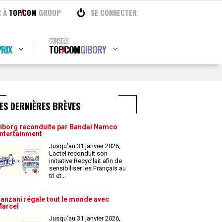
R À
TOP
COM
GROUP
SE CONNECTER
CONSEILS
RIX
TOP
COM
GIBORY
ES DERNIÈRES BRÈVES
iborg reconduite par Bandai Namco
ntertainment
Jusqu’au 31 janvier 2026,
Lactel reconduit son
initiative Recyc’lait afin de
sensibiliser les Français au
tri et
...
anzani régale tout le monde avec
arcel
Jusqu’au 31 janvier 2026,