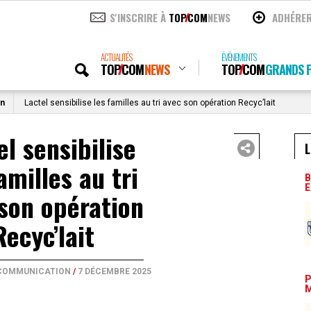
S'INSCRIRE À
TOP
COM
NEWS
ADHÉRE
ACTUALITÉS
ÉVÉNEMENTS
TOP
COM
NEWS
TOP
COM
GRANDS P
on
Lactel sensibilise les familles au tri avec son opération Recyc’lait
el sensibilise
L
amilles au tri
B
E
son opération
Recyc’lait
 COMMUNICATION
/
7 DÉCEMBRE 2025
P
M