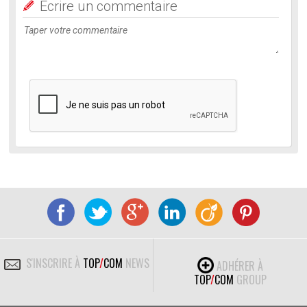
Ecrire un commentaire
S'INSCRIRE À
TOP
/
COM
NEWS
ADHÉRER À
TOP
/
COM
GROUP