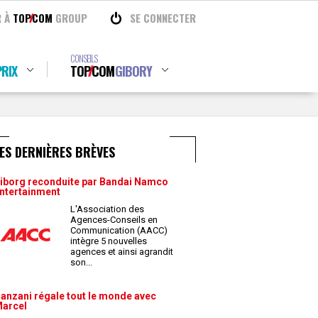
R À
TOP
COM
GROUP
SE CONNECTER
CONSEILS
RIX
TOP
COM
GIBORY
ES DERNIÈRES BRÈVES
iborg reconduite par Bandai Namco
ntertainment
L'Association des
Agences-Conseils en
Communication (AACC)
intègre 5 nouvelles
agences et ainsi agrandit
son
...
anzani régale tout le monde avec
arcel