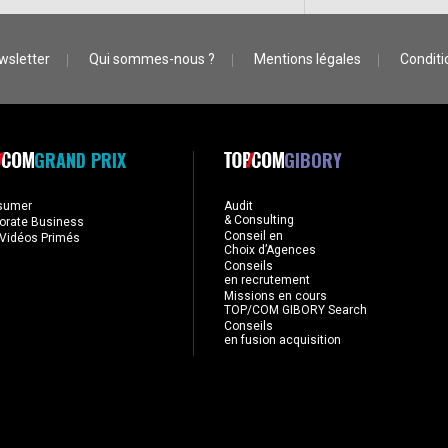
wsletter
Qui sommes-nous ?
Mentions légales
Conditio
GRAND PRIX
GIBORY
sumer
Audit
& Consulting
orate Business
Conseil en
Vidéos Primés
Choix d’Agences
Conseils
en recrutement
Missions en cours
TOP/COM GIBORY Search
Conseils
en fusion acquisition