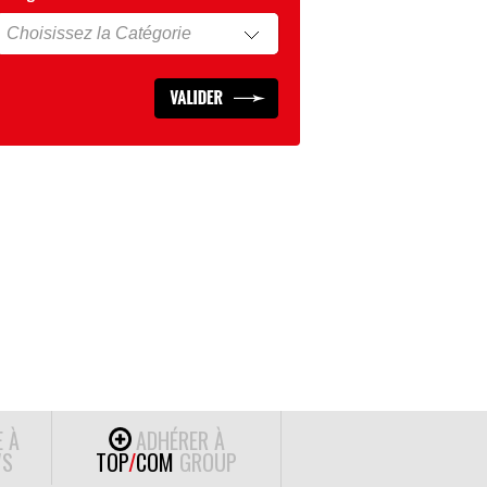
E À
ADHÉRER À
S
TOP
/
COM
GROUP