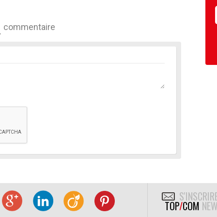
commentaire
S'INSCRIR
TOP
/
COM
NEW