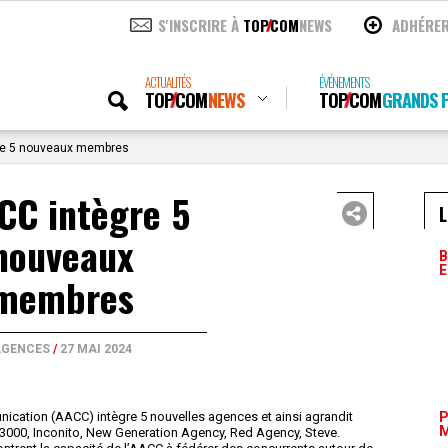
S'INSCRIRE À
TOP
COM
NEWS
ADHÉRE
ACTUALITÉS
ÉVÉNEMENTS
TOP
COM
NEWS
TOP
COM
GRANDS P
re 5 nouveaux membres
CC intègre 5
L
nouveaux
B
E
membres
AGENCES
/
27 MAI 2024
cation (AACC) intègre 5 nouvelles agences et ainsi agrandit
P
M
 3000, Inconito, New Generation Agency, Red Agency, Steve.