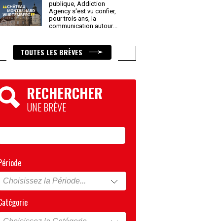
publique, Addiction
Agency s'est vu confier,
pour trois ans, la
communication autour
...
TOUTES LES BRÈVES
RECHERCHER
UNE BRÈVE
Période
Catégorie