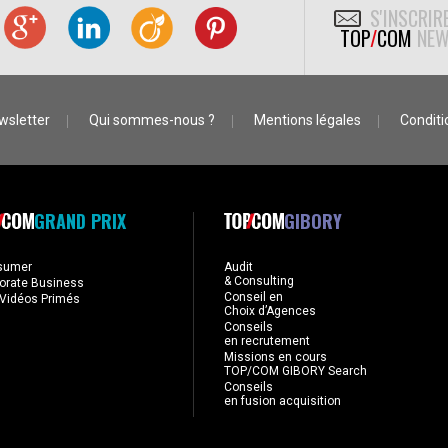
S'INSCRIR
TOP
/
COM
NEW
wsletter
Qui sommes-nous ?
Mentions légales
Conditio
GRAND PRIX
GIBORY
sumer
Audit
& Consulting
orate Business
Conseil en
Vidéos Primés
Choix d’Agences
Conseils
en recrutement
Missions en cours
TOP/COM GIBORY Search
Conseils
en fusion acquisition