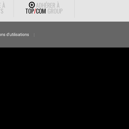
E À
ADHÉRER À
S
TOP
/
COM
GROUP
ns d’utilisations