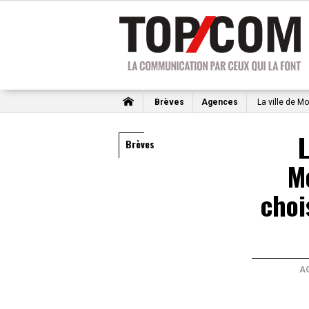
Brèves
Agences
La ville de M
L
Brèves
M
choi
A