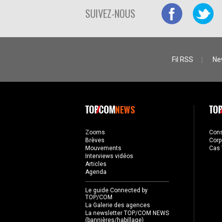
SUIVEZ-NOUS
Fil RSS
Ne
NEWS
Zooms
Con
Brèves
Corp
Mouvements
Cas 
Interviews vidéos
Articles
Agenda
Le guide Connected by
TOP/COM
La Galerie des agences
La newsletter TOP/COM NEWS
(bannières/habillage)