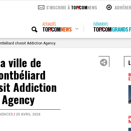
S'INSCRIRE À
TOP
COM
NEWS
ADHÉRE
ACTUALITÉS
ÉVÉNEMENTS
TOP
COM
NEWS
TOP
COM
GRANDS P
ontbéliard choisit Addiction Agency
a ville de
L
ontbéliard
B
E
sit Addiction
Agency
GENCES
/
20 AVRIL 2024
P
M