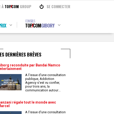
R À
TOP
COM
GROUP
SE CONNECTER
CONSEILS
RIX
TOP
COM
GIBORY
ES DERNIÈRES BRÈVES
iborg reconduite par Bandai Namco
ntertainment
A l’issue d'une consultation
publique, Addiction
Agency s'est vu confier,
pour trois ans, la
communication autour
...
anzani régale tout le monde avec
arcel
A l’issue d'une consultation