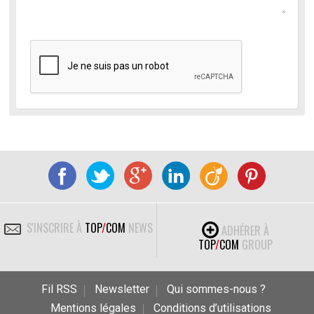
S'INSCRIRE À
TOP
/
COM
NEWS
ADHÉRER À
TOP
/
COM
GROUP
Fil RSS
Newsletter
Qui sommes-nous ?
Mentions légales
Conditions d’utilisations