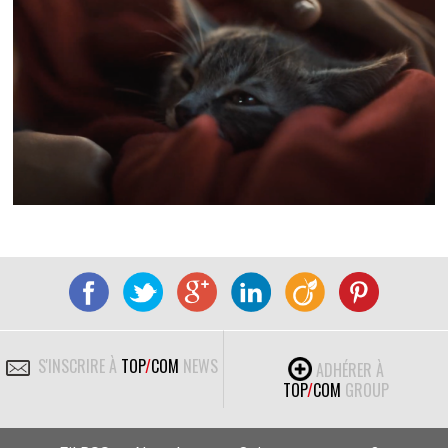
S'INSCRIRE À
TOP
/
COM
NEWS
ADHÉRER À
TOP
/
COM
GROUP