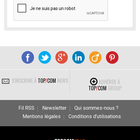
S'INSCRIRE À
TOP
/
COM
NEWS
ADHÉRER À
TOP
/
COM
GROUP
Fil RSS
Newsletter
Qui sommes-nous ?
Mentions légales
Conditions d’utilisations