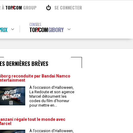
R À
TOP
COM
GROUP
SE CONNECTER
CONSEILS
RIX
TOP
COM
GIBORY
ES DERNIÈRES BRÈVES
iborg reconduite par Bandai Namco
ntertainment
À l’occasion d’Halloween,
La Redoute et son agence
Marcel détournent les
codes du film d’horreur
pour mettre en
...
anzani régale tout le monde avec
arcel
À l’occasion d’Halloween,