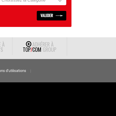
E À
ADHÉRER À
S
TOP
/
COM
GROUP
ns d’utilisations