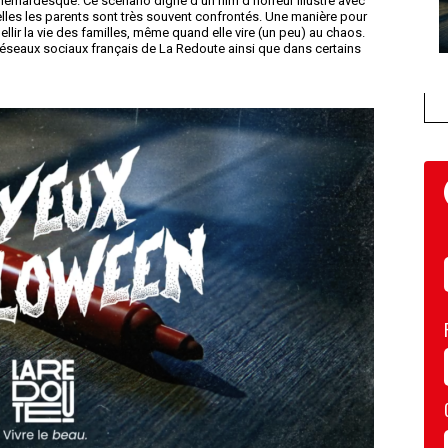
chemardesque. Ce scénario digne d’un film d’horreur illustre avec
lles les parents sont très souvent confrontés. Une manière pour
lir la vie des familles, même quand elle vire (un peu) au chaos.
 réseaux sociaux français de La Redoute ainsi que dans certains