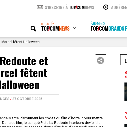
S'INSCRIRE À
TOP
COM
NEWS
ADHÉRE
ACTUALITÉS
ÉVÉNEMENTS
TOP
COM
NEWS
TOP
COM
GRANDS P
 Marcel fêtent Halloween
 Redoute et
L
rcel fêtent
B
E
Halloween
NCES
/
27 OCTOBRE 2025
P
M
ence Marcel détournent les codes du film d’horreur pour mettre
 Dans ce film, le canapé Pieta La Redoute Intérieurs devient le