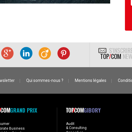
S'INSCRIR
TOP
/
COM
NEW
wsletter
Qui sommes-nous ?
Mentions légales
Conditio
GRAND PRIX
GIBORY
sumer
Audit
& Consulting
orate Business