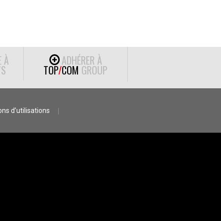
E À
ADHÉRER À
S
TOP
/
COM
GROUP
ns d’utilisations