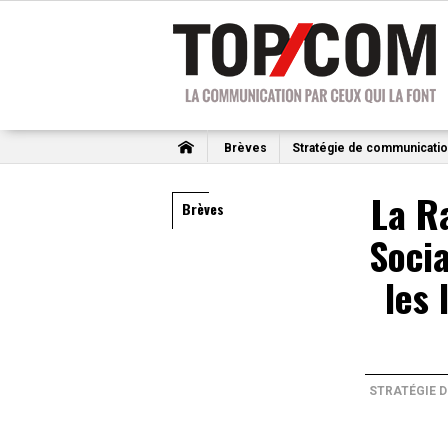
Brèves
Stratégie de communicati
La R
Brèves
Socia
les 
STRATÉGIE 