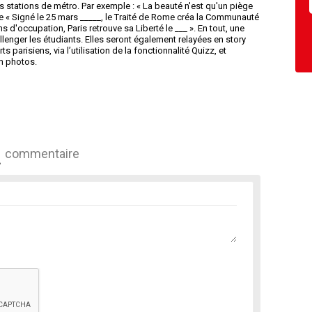
stations de métro. Par exemple : « La beauté n'est qu'un piège
ncore « Signé le 25 mars _____, le Traité de Rome créa la Communauté
d'occupation, Paris retrouve sa Liberté le ___ ». En tout, une
lenger les étudiants. Elles seront également relayées en story
 parisiens, via l’utilisation de la fonctionnalité Quizz, et
m photos.
commentaire