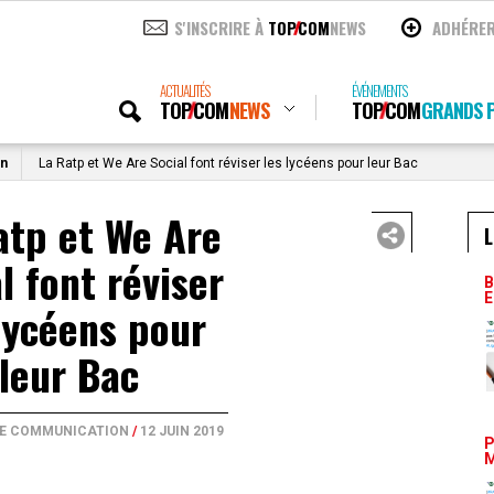
S'INSCRIRE À
TOP
COM
NEWS
ADHÉRE
ACTUALITÉS
ÉVÉNEMENTS
TOP
COM
NEWS
TOP
COM
GRANDS P
on
La Ratp et We Are Social font réviser les lycéens pour leur Bac
atp et We Are
L
l font réviser
B
E
lycéens pour
leur Bac
DE COMMUNICATION
/
12 JUIN 2019
P
M