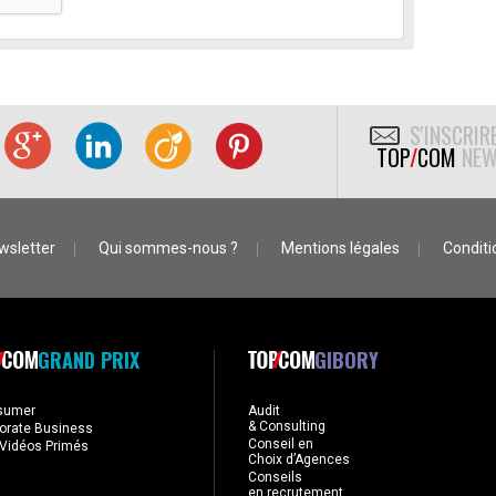
S'INSCRIR
TOP
/
COM
NEW
wsletter
Qui sommes-nous ?
Mentions légales
Conditio
GRAND PRIX
GIBORY
sumer
Audit
& Consulting
orate Business
Conseil en
Vidéos Primés
Choix d’Agences
Conseils
en recrutement