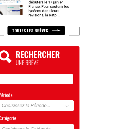
débutera le 17 juin en
France. Pour soutenir les
lycéens dans leurs
révisions, la Ratp,
...
TOUTES LES BRÈVES
RECHERCHER
UNE BRÈVE
Période
Catégorie