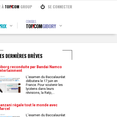
R À
TOP
COM
GROUP
SE CONNECTER
CONSEILS
RIX
TOP
COM
GIBORY
ES DERNIÈRES BRÈVES
iborg reconduite par Bandai Namco
ntertainment
L’examen du Baccalauréat
débutera le 17 juin en
France. Pour soutenir les
lycéens dans leurs
révisions, la Ratp,
...
anzani régale tout le monde avec
arcel
L’examen du Baccalauréat