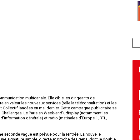
munication multicanale. Elle cible les dirigeants de
 en valeur les nouveaux services (telle la téléconsultation) et les
 Collectif lancées en mai dernier. Cette campagne publicitaire se
, Challenges, Le Parisien Week-end), display (notamment les
 d’information générale) et radio (matinales d’Europe 1, RTL,
une seconde vague est prévue pour la rentrée. La nouvelle
une signature simple, directe et proche des gens, dont le double