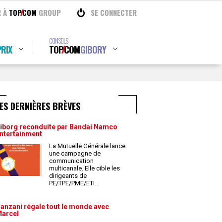
R À
TOP
COM
GROUP
SE CONNECTER
CONSEILS
RIX
TOP
COM
GIBORY
ES DERNIÈRES BRÈVES
iborg reconduite par Bandai Namco
ntertainment
La Mutuelle Générale lance
une campagne de
communication
multicanale. Elle cible les
dirigeants de
PE/TPE/PME/ETI
...
anzani régale tout le monde avec
arcel