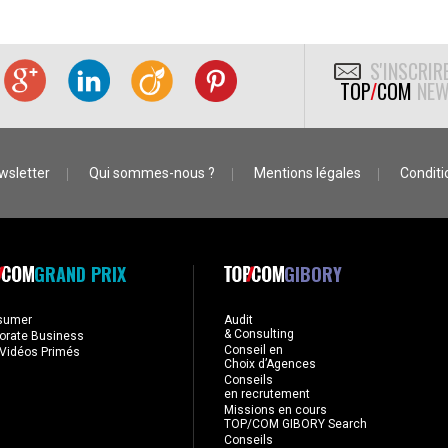
S'INSCRIR
TOP
/
COM
NEW
wsletter
Qui sommes-nous ?
Mentions légales
Conditio
GRAND PRIX
GIBORY
sumer
Audit
& Consulting
orate Business
Conseil en
Vidéos Primés
Choix d’Agences
Conseils
en recrutement
Missions en cours
TOP/COM GIBORY Search
Conseils