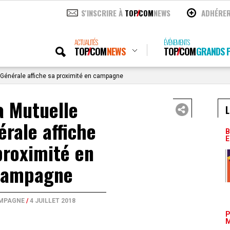
S'INSCRIRE À
TOP
COM
NEWS
ADHÉRE
ACTUALITÉS
ÉVÉNEMENTS
TOP
COM
NEWS
TOP
COM
GRANDS P
 Générale affiche sa proximité en campagne
a Mutuelle
L
rale affiche
B
E
proximité en
campagne
MPAGNE
/
4 JUILLET 2018
P
M