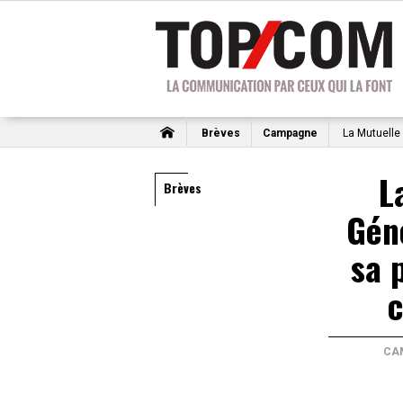
Brèves
Campagne
La Mutuelle
L
Brèves
Géné
sa 
CA