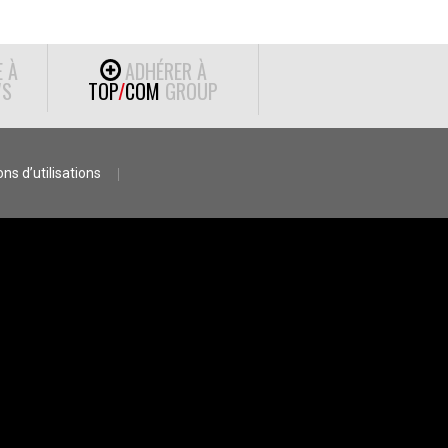
E À
ADHÉRER À
S
TOP
/
COM
GROUP
ns d’utilisations