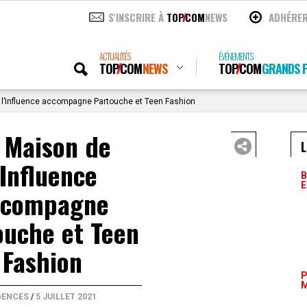
S'INSCRIRE À
TOP
COM
NEWS
ADHÉRE
ACTUALITÉS
ÉVÉNEMENTS
TOP
COM
NEWS
TOP
COM
GRANDS P
l’Influence accompagne Partouche et Teen Fashion
 Maison de
L
’Influence
B
E
ccompagne
ouche et Teen
Fashion
P
M
GENCES
/
5 JUILLET 2021