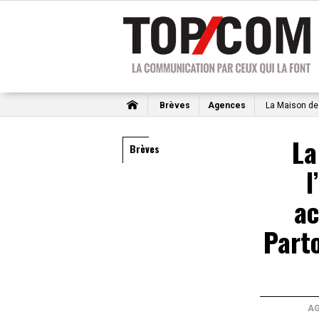
Brèves
Agences
La Maison de 
La
Brèves
l
a
Part
A