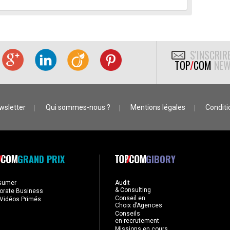
S'INSCRIR
TOP
/
COM
NEW
wsletter
Qui sommes-nous ?
Mentions légales
Conditio
GRAND PRIX
GIBORY
sumer
Audit
& Consulting
orate Business
Conseil en
Vidéos Primés
Choix d’Agences
Conseils
en recrutement
Missions en cours