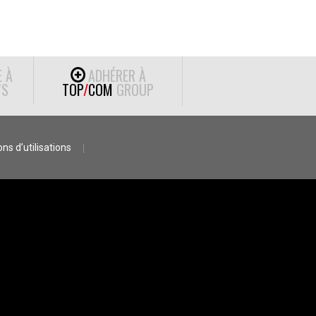
E À
ADHÉRER À
S
TOP
/
COM
GROUP
ns d’utilisations