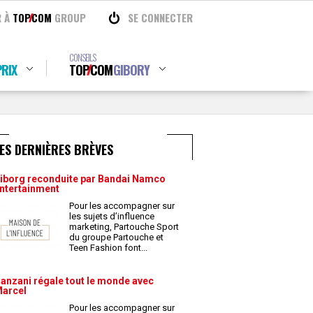
R À
TOP
COM
GROUP
SE CONNECTER
CONSEILS
RIX
TOP
COM
GIBORY
ES DERNIÈRES BRÈVES
iborg reconduite par Bandai Namco
ntertainment
Pour les accompagner sur
les sujets d’influence
marketing, Partouche Sport
du groupe Partouche et
Teen Fashion font
...
anzani régale tout le monde avec
arcel
Pour les accompagner sur