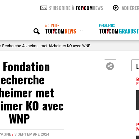
S'INSCRIRE À
TOP
COM
NEWS
ADHÉRE
ACTUALITÉS
ÉVÉNEMENTS
TOP
COM
NEWS
TOP
COM
GRANDS P
n Recherche Alzheimer met Alzheimer KO avec WNP
 Fondation
L
echerche
B
E
zheimer met
eimer KO avec
WNP
P
M
PAGNE
/
3 SEPTEMBRE 2024