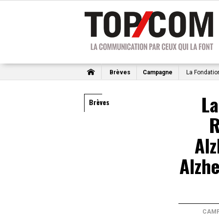
Brèves
Campagne
La Fondatio
La
Brèves
R
Al
Alzh
CAM