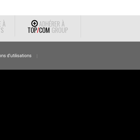
E À
ADHÉRER À
S
TOP
/
COM
GROUP
ns d’utilisations