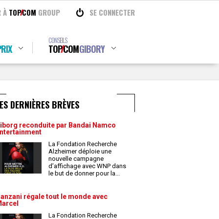
R À
TOP
COM
GROUP
SE CONNECTER
CONSEILS
RIX
TOP
COM
GIBORY
ES DERNIÈRES BRÈVES
iborg reconduite par Bandai Namco
ntertainment
La Fondation Recherche
Alzheimer déploie une
nouvelle campagne
d’affichage avec WNP dans
le but de donner pour la
...
anzani régale tout le monde avec
arcel
La Fondation Recherche