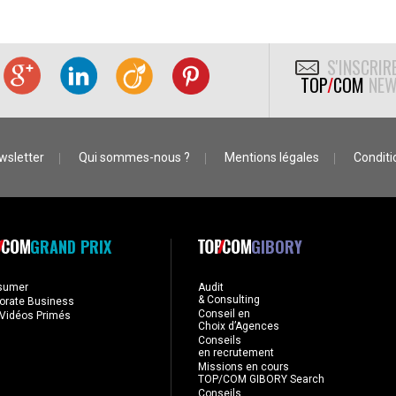
S'INSCRIR
TOP
/
COM
NEW
wsletter
Qui sommes-nous ?
Mentions légales
Conditio
GRAND PRIX
GIBORY
sumer
Audit
& Consulting
orate Business
Conseil en
Vidéos Primés
Choix d’Agences
Conseils
en recrutement
Missions en cours
TOP/COM GIBORY Search
Conseils