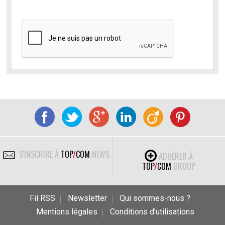
S'INSCRIRE À
TOP
/
COM
NEWS
ADHÉRER À
TOP
/
COM
GROUP
Fil RSS
Newsletter
Qui sommes-nous ?
Mentions légales
Conditions d’utilisations