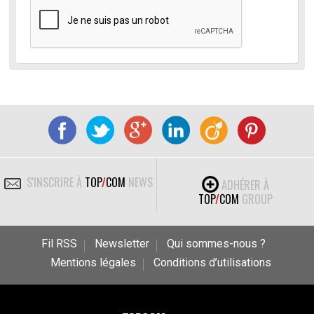
S'INSCRIRE À
TOP
/
COM
NEWS
ADHÉRER À
TOP
/
COM
GROUP
Fil RSS
Newsletter
Qui sommes-nous ?
Mentions légales
Conditions d’utilisations