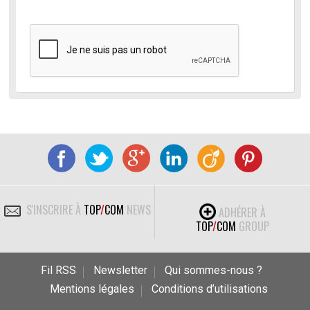
S'INSCRIRE À
TOP
/
COM
NEWS
ADHÉRER À
TOP
/
COM
GROUP
Fil RSS
Newsletter
Qui sommes-nous ?
Mentions légales
Conditions d’utilisations