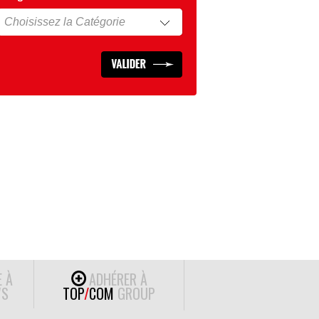
E À
ADHÉRER À
S
TOP
/
COM
GROUP