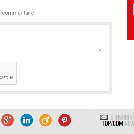
commentaire
S'INSCRIR
TOP
/
COM
NEW