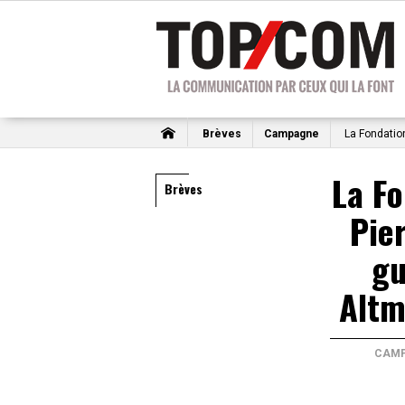
Brèves
Campagne
La Fondation
La F
Brèves
Pie
gu
Altm
CAM