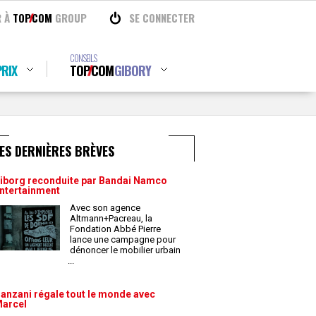
R À
TOP
COM
GROUP
SE CONNECTER
CONSEILS
RIX
TOP
COM
GIBORY
ES DERNIÈRES BRÈVES
iborg reconduite par Bandai Namco
ntertainment
Avec son agence
Altmann+Pacreau, la
Fondation Abbé Pierre
lance une campagne pour
dénoncer le mobilier urbain
...
anzani régale tout le monde avec
arcel