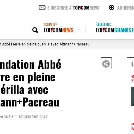
S'INSCRIRE À
TOP
COM
NEWS
ADHÉRE
ACTUALITÉS
ÉVÉNEMENTS
TOP
COM
NEWS
TOP
COM
GRANDS P
 Abbé Pierre en pleine guérilla avec Altmann+Pacreau
ondation Abbé
L
rre en pleine
B
E
érilla avec
ann+Pacreau
PAGNE
/
11 DÉCEMBRE 2017
P
M