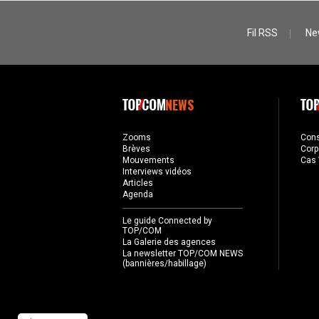
Fil RSS
Ne
NEWS
Zooms
Con
Brèves
Corp
Mouvements
Cas 
Interviews vidéos
Articles
Agenda
Le guide Connected by
TOP/COM
La Galerie des agences
La newsletter TOP/COM NEWS
(bannières/habillage)