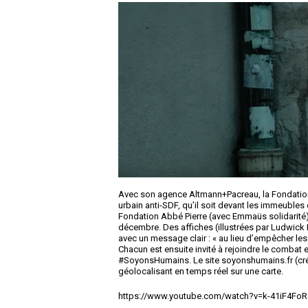
Avec son agence Altmann+Pacreau, la Fondatio
urbain anti-SDF, qu’il soit devant les immeuble
Fondation Abbé Pierre (avec Emmaüs solidarité) 
décembre. Des affiches (illustrées par Ludwick 
avec un message clair : « au lieu d’empêcher les
Chacun est ensuite invité à rejoindre le combat e
#SoyonsHumains. Le site soyonshumains.fr (créé 
géolocalisant en temps réel sur une carte.
https://www.youtube.com/watch?v=k-41iF4FoR