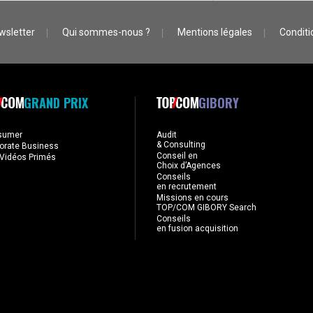
wsletter
Qui sommes-nous ?
Mentions légales
Conditio
GRAND PRIX
GIBORY
sumer
Audit
& Consulting
orate Business
Conseil en
Vidéos Primés
Choix d’Agences
Conseils
en recrutement
Missions en cours
TOP/COM GIBORY Search
Conseils
en fusion acquisition