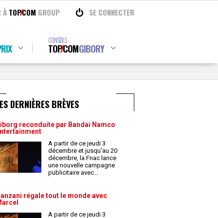
R À
TOP
COM
GROUP
SE CONNECTER
CONSEILS
RIX
TOP
COM
GIBORY
ES DERNIÈRES BRÈVES
iborg reconduite par Bandai Namco
ntertainment
A partir de ce jeudi 3
décembre et jusqu’au 20
décembre, la Fnac lance
une nouvelle campagne
publicitaire avec
...
anzani régale tout le monde avec
arcel
A partir de ce jeudi 3