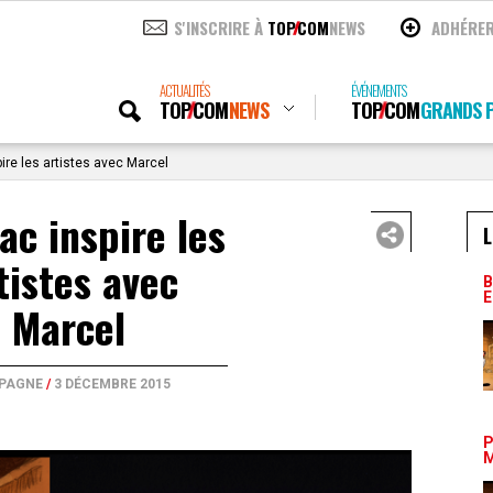
S'INSCRIRE À
TOP
COM
NEWS
ADHÉRE
ACTUALITÉS
ÉVÉNEMENTS
TOP
COM
NEWS
TOP
COM
GRANDS P
ire les artistes avec Marcel
ac inspire les
L
tistes avec
B
E
Marcel
PAGNE
/
3 DÉCEMBRE 2015
P
M