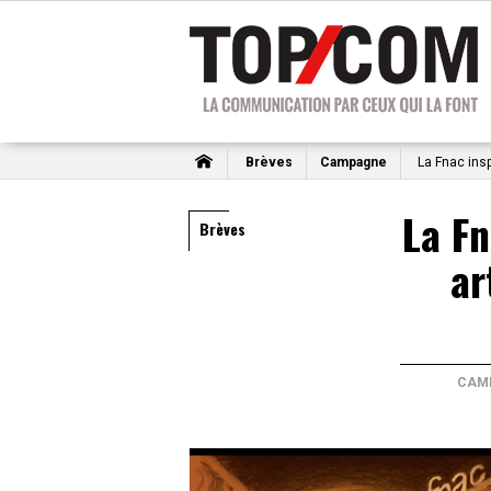
Brèves
Campagne
La Fnac insp
La Fn
Brèves
ar
CAM