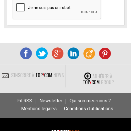
S'INSCRIRE À
TOP
/
COM
NEWS
ADHÉRER À
TOP
/
COM
GROUP
Fil RSS
Newsletter
Qui sommes-nous ?
Mentions légales
Conditions d’utilisations