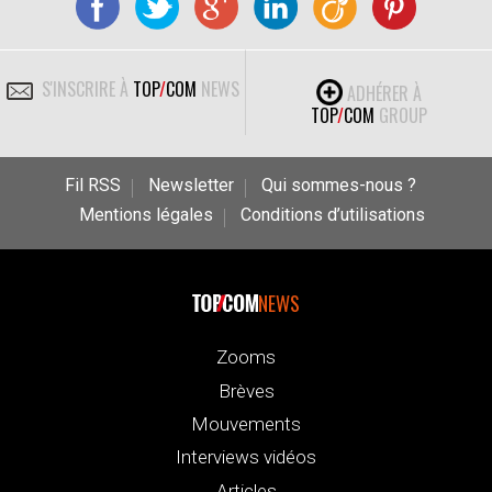
S'INSCRIRE À
TOP
/
COM
NEWS
ADHÉRER À
TOP
/
COM
GROUP
Fil RSS
Newsletter
Qui sommes-nous ?
Mentions légales
Conditions d’utilisations
NEWS
Zooms
Brèves
Mouvements
Interviews vidéos
Articles