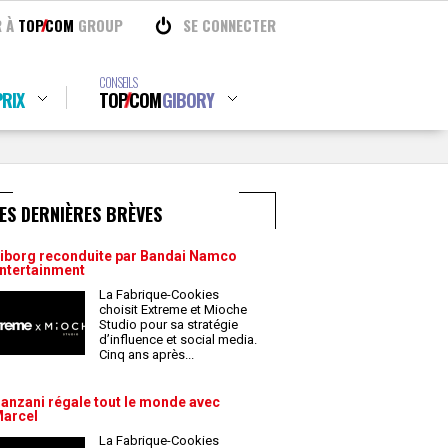
R À
TOP
COM
GROUP
SE CONNECTER
CONSEILS
RIX
TOP
COM
GIBORY
ES DERNIÈRES BRÈVES
iborg reconduite par Bandai Namco
ntertainment
La Fabrique-Cookies
choisit Extreme et Mioche
Studio pour sa stratégie
d’influence et social media.
Cinq ans après
...
anzani régale tout le monde avec
arcel
La Fabrique-Cookies