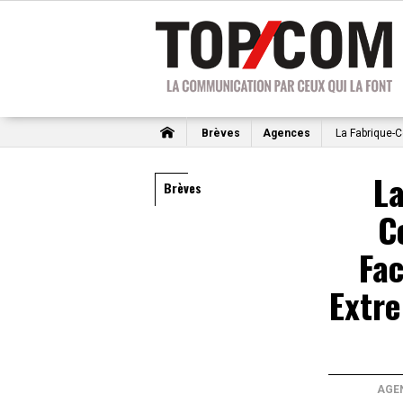
Brèves
Agences
La Fabrique-C
La
Brèves
C
Fa
Extr
AGE