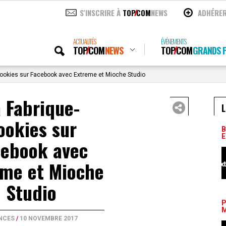
S'INSCRIRE À
TOP
COM
NEWS
ADHÉRE
ACTUALITÉS
ÉVÉNEMENTS
TOP
COM
NEWS
TOP
COM
GRANDS P
ookies sur Facebook avec Extreme et Mioche Studio
 Fabrique-
L
ookies sur
B
E
cebook avec
eme et Mioche
Studio
P
M
NCES
/
10 NOVEMBRE 2017