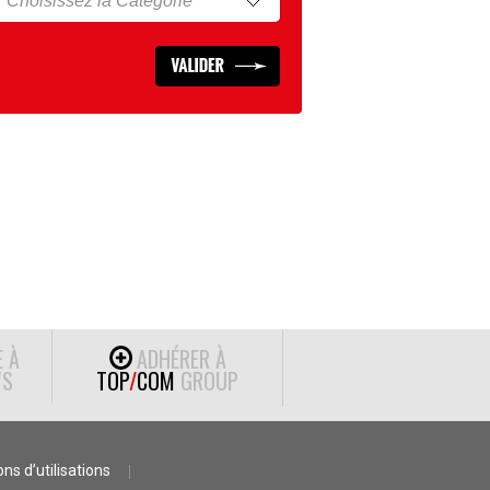
E À
ADHÉRER À
S
TOP
/
COM
GROUP
ns d’utilisations