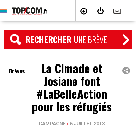
RECHERCHER
UNE BRÈVE
La Cimade et
Brèves
Josiane font
#LaBelleAction
pour les réfugiés
CAMPAGNE
/
6 JUILLET 2018