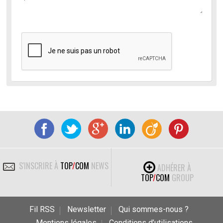
S'INSCRIRE À
TOP
/
COM
NEWS
ADHÉRER À
TOP
/
COM
GROUP
Fil RSS
Newsletter
Qui sommes-nous ?
Mentions légales
Conditions d’utilisations