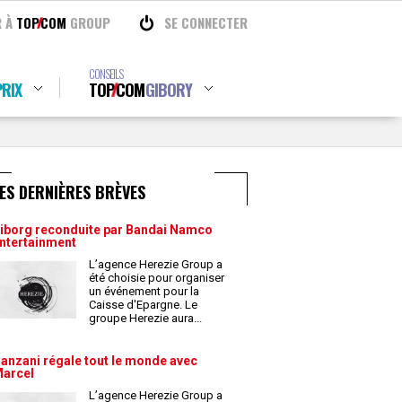
R À
TOP
COM
GROUP
SE CONNECTER
CONSEILS
RIX
TOP
COM
GIBORY
ES DERNIÈRES BRÈVES
iborg reconduite par Bandai Namco
ntertainment
L’agence Herezie Group a
été choisie pour organiser
un événement pour la
Caisse d'Epargne. Le
groupe Herezie aura
...
anzani régale tout le monde avec
arcel
L’agence Herezie Group a