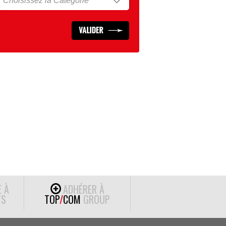
E À
ADHÉRER À
S
TOP
/
COM
GROUP