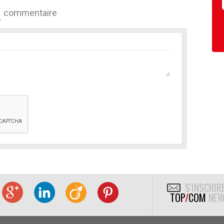
commentaire
S'INSCRIR
TOP
/
COM
NEW