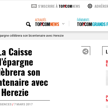
S'INSCRIRE À
TOP
COM
NEWS
ADHÉRE
ACTUALITÉS
ÉVÉNEMENTS
TOP
COM
NEWS
TOP
COM
GRANDS P
pargne célèbrera son bicentenaire avec Herezie
La Caisse
L
d’épargne
B
E
lèbrera son
ntenaire avec
Herezie
P
M
GENCES
/
7 MARS 2017