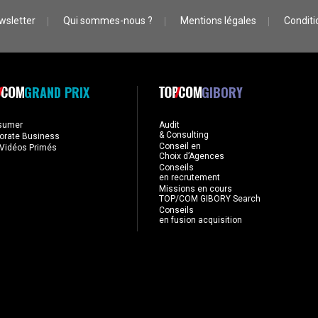
wsletter
Qui sommes-nous ?
Mentions légales
Conditio
GRAND PRIX
GIBORY
sumer
Audit
& Consulting
orate Business
Conseil en
Vidéos Primés
Choix d’Agences
Conseils
en recrutement
Missions en cours
TOP/COM GIBORY Search
Conseils
en fusion acquisition