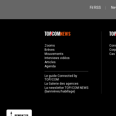
Fil RSS
Ne
NEWS
Zooms
Con
Brèves
Corp
Mouvements
Cas 
Interviews vidéos
Articles
Agenda
Le guide Connected by
TOP/COM
La Galerie des agences
La newsletter TOP/COM NEWS
(bannières/habillage)
REMONTER