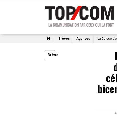
Brèves
Agences
La Caisse d’é
Brèves
cé
bice
A