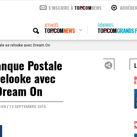
S'INSCRIRE À
TOP
COM
NEWS
ADHÉRE
ACTUALITÉS
ÉVÉNEMENTS
TOP
COM
NEWS
TOP
COM
GRANDS P
ale se relooke avec Dream On
anque Postale
L
relooke avec
B
E
Dream On
IGN
/
13 SEPTEMBRE 2016
P
M