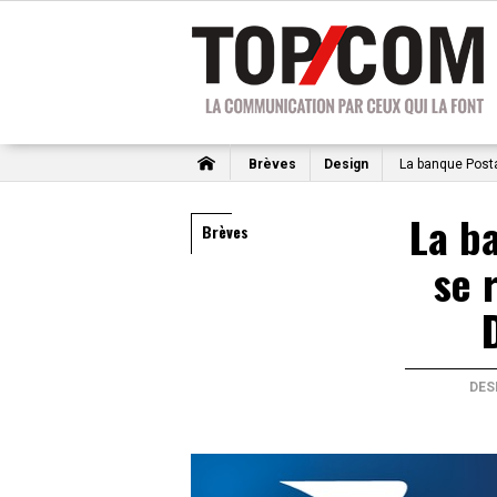
Brèves
Design
La banque Post
La b
Brèves
se 
DES