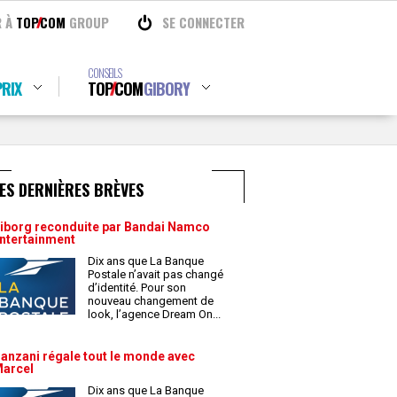
R À
TOP
COM
GROUP
SE CONNECTER
CONSEILS
RIX
TOP
COM
GIBORY
ES DERNIÈRES BRÈVES
iborg reconduite par Bandai Namco
ntertainment
Dix ans que La Banque
Postale n’avait pas changé
d’identité. Pour son
nouveau changement de
look, l’agence Dream On
...
anzani régale tout le monde avec
arcel
Dix ans que La Banque