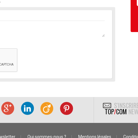
S'INSCRIR
TOP
/
COM
NEW
wsletter
Qui sommes-nous ?
Mentions légales
Conditio