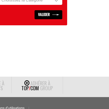
E À
ADHÉRER À
S
TOP
/
COM
GROUP
ns d’utilisations