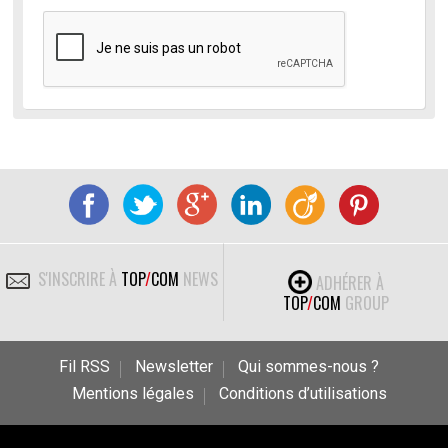
S'INSCRIRE À
TOP
/
COM
NEWS
ADHÉRER À
TOP
/
COM
GROUP
Fil RSS
Newsletter
Qui sommes-nous ?
Mentions légales
Conditions d’utilisations