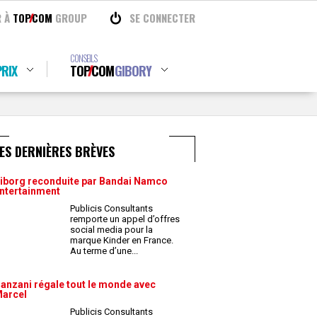
R À
TOP
COM
GROUP
SE CONNECTER
CONSEILS
RIX
TOP
COM
GIBORY
ES DERNIÈRES BRÈVES
iborg reconduite par Bandai Namco
ntertainment
Publicis Consultants
remporte un appel d’offres
social media pour la
marque Kinder en France.
Au terme d’une
...
anzani régale tout le monde avec
arcel
Publicis Consultants