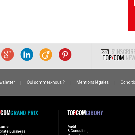
S'INSCRIR
TOP
/
COM
NEW
wsletter
Qui sommes-nous ?
Mentions légales
Conditio
GRAND PRIX
GIBORY
sumer
Audit
& Consulting
orate Business