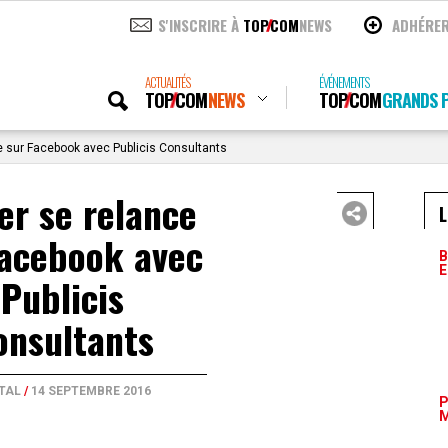
S'INSCRIRE À
TOP
COM
NEWS
ADHÉRE
ACTUALITÉS
ÉVÉNEMENTS
TOP
COM
NEWS
TOP
COM
GRANDS P
e sur Facebook avec Publicis Consultants
er se relance
L
Facebook avec
B
E
Publicis
onsultants
ITAL
/
14 SEPTEMBRE 2016
P
M