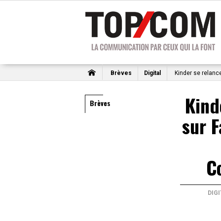
Brèves
Digital
Kinder se relanc
Kind
Brèves
sur 
C
DIG