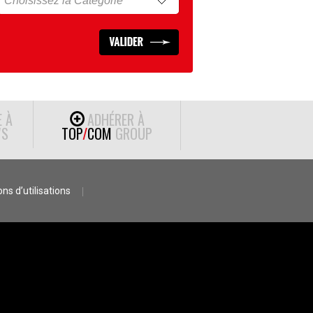
E À
ADHÉRER À
S
TOP
/
COM
GROUP
ns d’utilisations