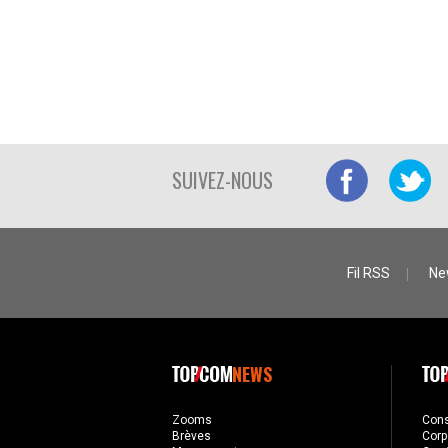
SUIVEZ-NOUS
Fil RSS
Ne
NEWS
Zooms
Con
Brèves
Corp