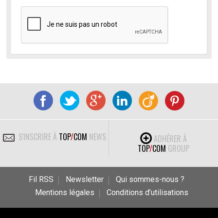
S'INSCRIRE À
TOP
/
COM
NEWS
ADHÉRER À
TOP
/
COM
GROUP
Fil RSS
Newsletter
Qui sommes-nous ?
Mentions légales
Conditions d’utilisations