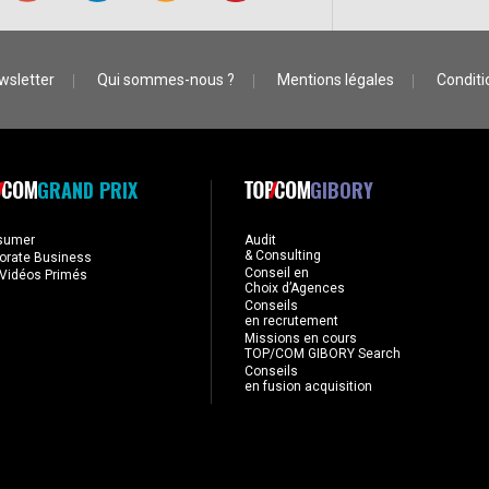
wsletter
Qui sommes-nous ?
Mentions légales
Conditio
GRAND PRIX
GIBORY
sumer
Audit
& Consulting
orate Business
Conseil en
Vidéos Primés
Choix d’Agences
Conseils
en recrutement
Missions en cours
TOP/COM GIBORY Search
Conseils
en fusion acquisition