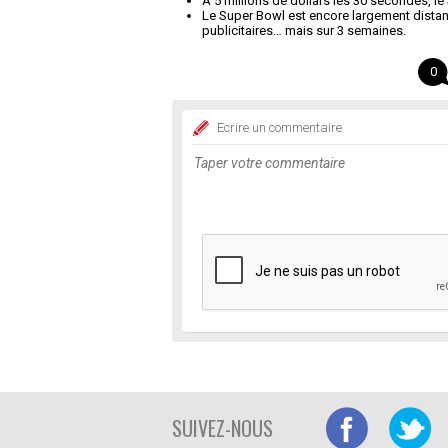
A 5 millions de dollars les 30 secondes, le
Le Super Bowl est encore largement distanc
publicitaires… mais sur 3 semaines.
0
Ecrire un commentaire
SUIVEZ-NOUS