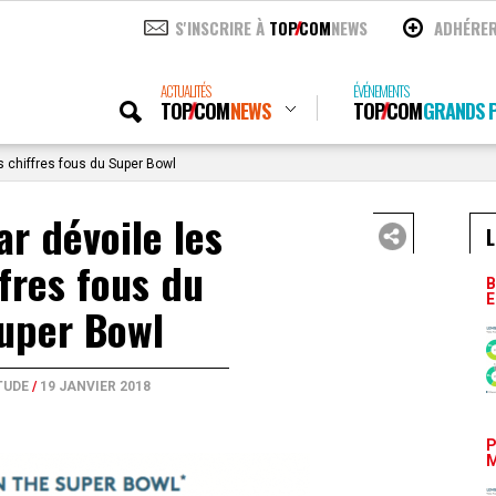
S'INSCRIRE À
TOP
COM
NEWS
ADHÉRE
ACTUALITÉS
ÉVÉNEMENTS
TOP
COM
NEWS
TOP
COM
GRANDS P
s chiffres fous du Super Bowl
ar dévoile les
L
ffres fous du
B
E
uper Bowl
TUDE
/
19 JANVIER 2018
P
M