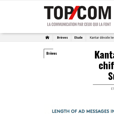
Brèves
Etude
Kantar dévoile le
Kant
Brèves
chi
S
E