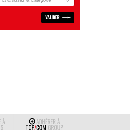
E À
ADHÉRER À
S
TOP
/
COM
GROUP