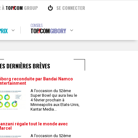
R À
TOP
COM
GROUP
SE CONNECTER
CONSEILS
RIX
TOP
COM
GIBORY
ES DERNIÈRES BRÈVES
iborg reconduite par Bandai Namco
ntertainment
A l’occasion du 52ème
Super Bowl qui aura lieu le
4 février prochain à
Minneapolis aux Etats-Unis,
Kantar Media
...
anzani régale tout le monde avec
arcel
A l’occasion du 52ème