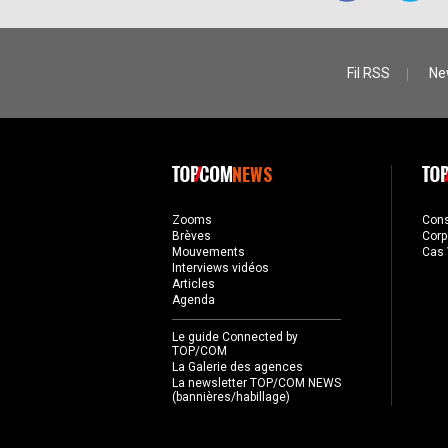
Fil RSS
Ne
NEWS
Zooms
Con
Brèves
Corp
Mouvements
Cas 
Interviews vidéos
Articles
Agenda
Le guide Connected by
TOP/COM
La Galerie des agences
La newsletter TOP/COM NEWS
(bannières/habillage)