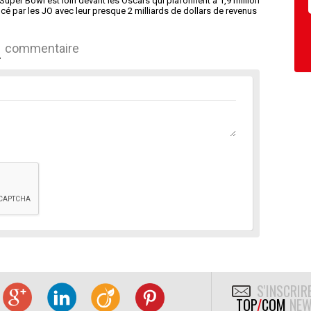
 Super Bowl est loin devant les Oscars qui plafonnent à 1,9 million
é par les JO avec leur presque 2 milliards de dollars de revenus
commentaire
S'INSCRIR
TOP
/
COM
NEW