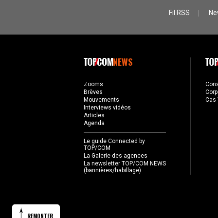
Fil RSS
Ne
NEWS
Zooms
Con
Brèves
Corp
Mouvements
Cas 
Interviews vidéos
Articles
Agenda
Le guide Connected by
TOP/COM
La Galerie des agences
La newsletter TOP/COM NEWS
(bannières/habillage)
REMONTER