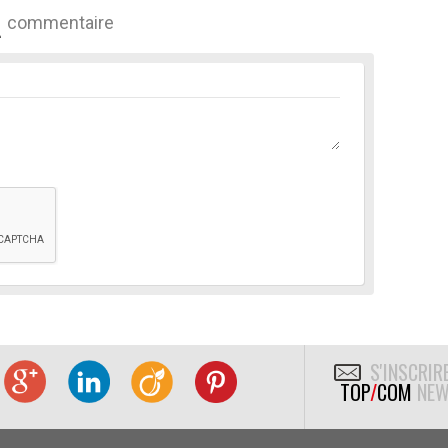
commentaire
S'INSCRIR
TOP
/
COM
NEW