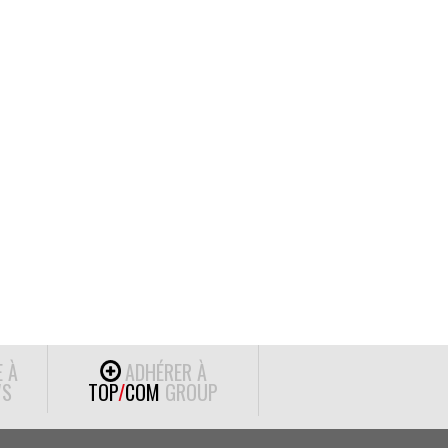
E À
ADHÉRER À
S
TOP
/
COM
GROUP