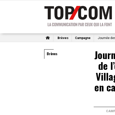
Brèves
Campagne
Journée des 
Journ
Brèves
de l
Vill
en c
CAMP