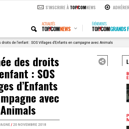
S'INSCRIRE À
TOP
COM
NEWS
ADHÉRE
ACTUALITÉS
ÉVÉNEMENTS
TOP
COM
NEWS
TOP
COM
GRANDS P
droits de l’enfant : SOS Villages d’Enfants en campagne avec Animals
ée des droits
L
’enfant : SOS
B
E
ages d’Enfants
ampagne avec
Animals
P
M
AGNE
/
20 NOVEMBRE 2018