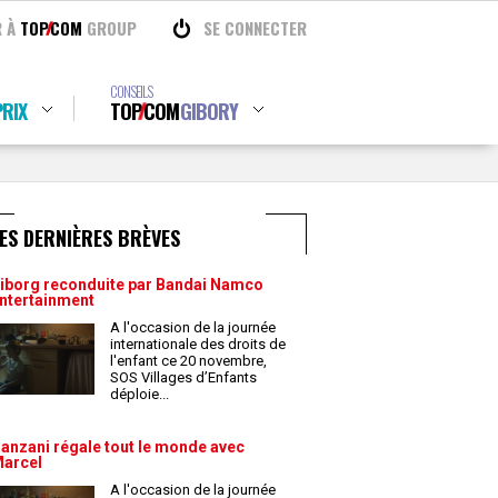
R À
TOP
COM
GROUP
SE CONNECTER
CONSEILS
RIX
TOP
COM
GIBORY
ES DERNIÈRES BRÈVES
iborg reconduite par Bandai Namco
ntertainment
A l'occasion de la journée
internationale des droits de
l'enfant ce 20 novembre,
SOS Villages d’Enfants
déploie
...
anzani régale tout le monde avec
arcel
A l'occasion de la journée