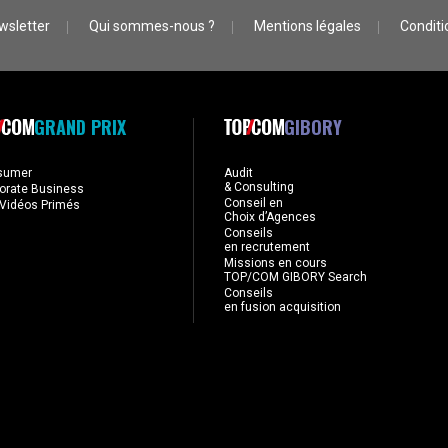
wsletter
Qui sommes-nous ?
Mentions légales
Conditio
GRAND PRIX
GIBORY
sumer
Audit
& Consulting
orate Business
Conseil en
Vidéos Primés
Choix d’Agences
Conseils
en recrutement
Missions en cours
TOP/COM GIBORY Search
Conseils
en fusion acquisition