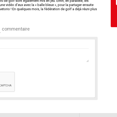
s de golf sont également mis en jeu. Enfin, en parallèle, les
ne vidéo d’eux avec la « balle bleue », pour la partager ensuite
etorio ! En quelques mois, la fédération de golf a déjà réuni plus
commentaire