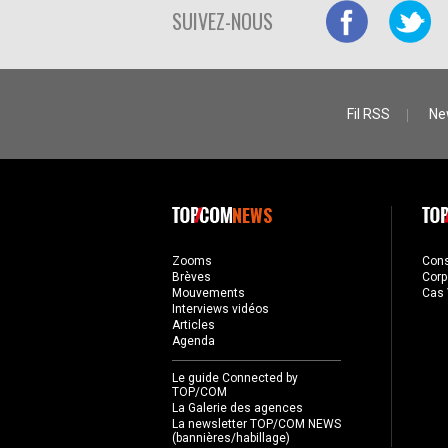
SUIVEZ-NOUS
Fil RSS
Ne
NEWS
Zooms
Con
Brèves
Corp
Mouvements
Cas 
Interviews vidéos
Articles
Agenda
Le guide Connected by
TOP/COM
La Galerie des agences
La newsletter TOP/COM NEWS
(bannières/habillage)