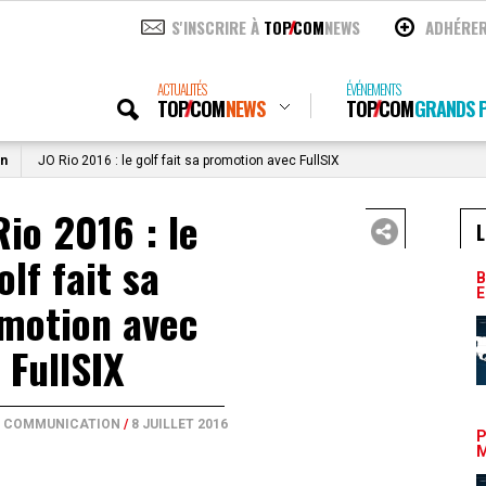
S'INSCRIRE À
TOP
COM
NEWS
ADHÉRE
ACTUALITÉS
ÉVÉNEMENTS
TOP
COM
NEWS
TOP
COM
GRANDS P
on
JO Rio 2016 : le golf fait sa promotion avec FullSIX
Rio 2016 : le
L
olf fait sa
B
E
motion avec
FullSIX
E COMMUNICATION
/
8 JUILLET 2016
P
M