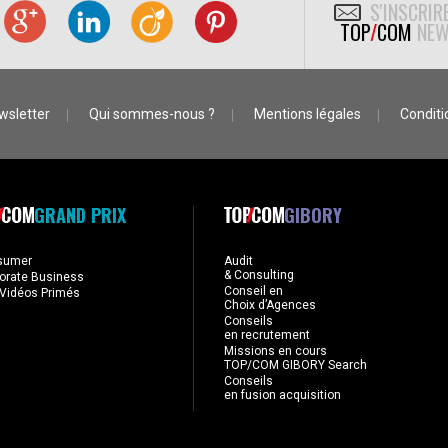
S'INSCRIR
TOP
/
COM
NEW
wsletter
Qui sommes-nous ?
Mentions légales
Conditio
GRAND PRIX
GIBORY
sumer
Audit
& Consulting
orate Business
Conseil en
Vidéos Primés
Choix d’Agences
Conseils
en recrutement
Missions en cours
TOP/COM GIBORY Search
Conseils
en fusion acquisition