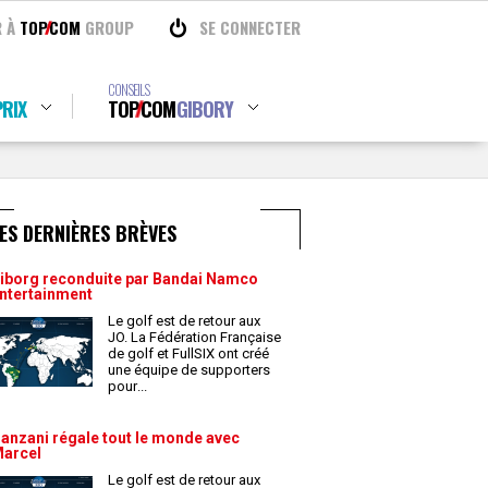
R À
TOP
COM
GROUP
SE CONNECTER
CONSEILS
RIX
TOP
COM
GIBORY
ES DERNIÈRES BRÈVES
iborg reconduite par Bandai Namco
ntertainment
Le golf est de retour aux
JO. La Fédération Française
de golf et FullSIX ont créé
une équipe de supporters
pour
...
anzani régale tout le monde avec
arcel
Le golf est de retour aux