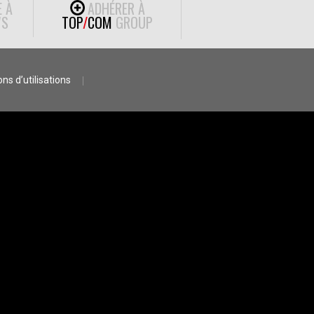
E À
ADHÉRER À
S
TOP
/
COM
GROUP
ns d’utilisations