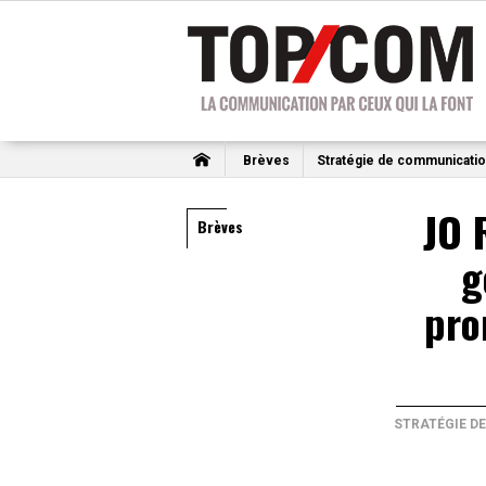
Brèves
Stratégie de communicati
JO 
Brèves
g
pro
STRATÉGIE D