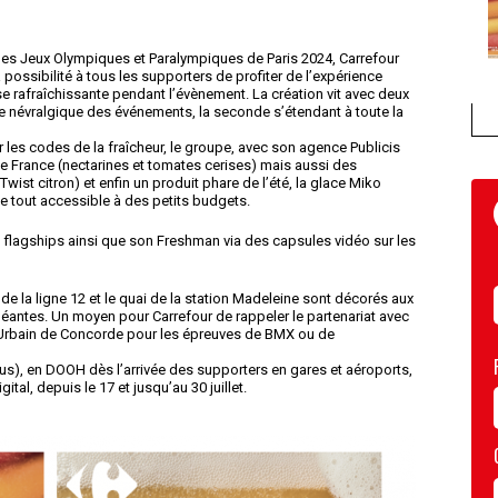
les Jeux Olympiques et Paralympiques de Paris 2024, Carrefour
possibilité à tous les supporters de profiter de l’expérience
e rafraîchissante pendant l’évènement. La création vit avec deux
tre névralgique des événements, la seconde s’étendant à toute la
 les codes de la fraîcheur, le groupe, avec son agence Publicis
ne France (nectarines et tomates cerises) mais aussi des
ist citron) et enfin un produit phare de l’été, la glace Miko
Le tout accessible à des petits budgets.
 flagships ainsi que son Freshman via des capsules vidéo sur les
de la ligne 12 et le quai de la station Madeleine sont décorés aux
éantes. Un moyen pour Carrefour de rappeler le partenariat avec
c Urbain de Concorde pour les épreuves de BMX ou de
ibus), en DOOH dès l’arrivée des supporters en gares et aéroports,
tal, depuis le 17 et jusqu’au 30 juillet.