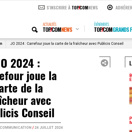
S'INSCRIRE À
TOP
COM
NEWS
ADHÉRE
ACTUALITÉS
ÉVÉNEMENTS
TOP
COM
NEWS
TOP
COM
GRANDS P
on
JO 2024 : Carrefour joue la carte de la fraîcheur avec Publicis Conseil
JO 2024 :
L
efour joue la
B
E
arte de la
îcheur avec
licis Conseil
P
M
E COMMUNICATION
/
24 JUILLET 2024