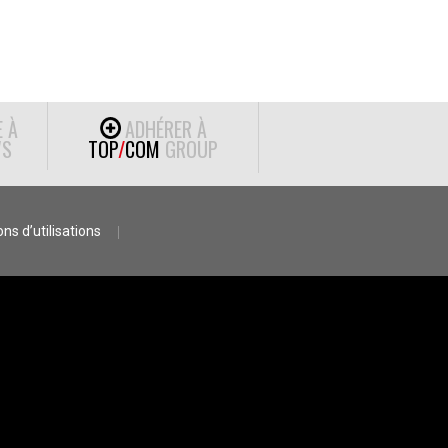
E À
ADHÉRER À
S
TOP
/
COM
GROUP
ns d’utilisations