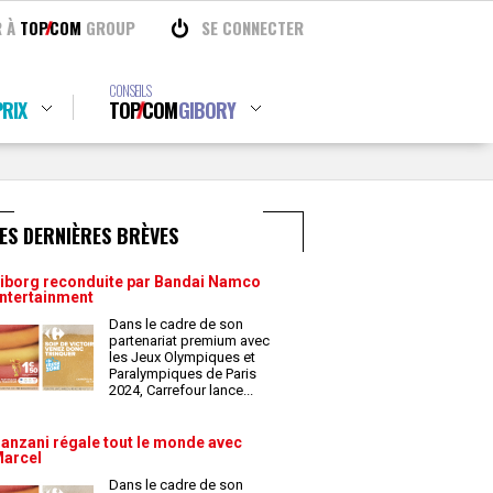
R À
TOP
COM
GROUP
SE CONNECTER
CONSEILS
RIX
TOP
COM
GIBORY
ES DERNIÈRES BRÈVES
iborg reconduite par Bandai Namco
ntertainment
Dans le cadre de son
partenariat premium avec
les Jeux Olympiques et
Paralympiques de Paris
2024, Carrefour lance
...
anzani régale tout le monde avec
arcel
Dans le cadre de son