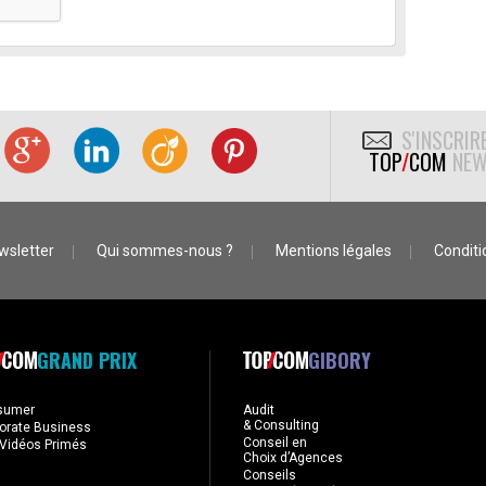
S'INSCRIR
TOP
/
COM
NEW
wsletter
Qui sommes-nous ?
Mentions légales
Conditio
GRAND PRIX
GIBORY
sumer
Audit
& Consulting
orate Business
Conseil en
Vidéos Primés
Choix d’Agences
Conseils