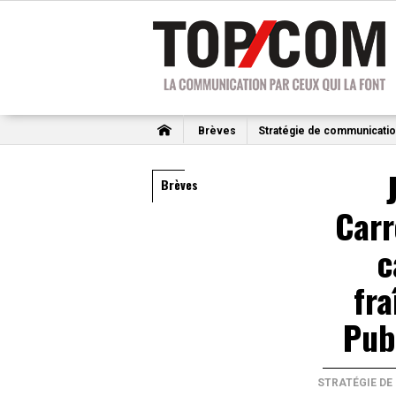
Brèves
Stratégie de communicati
Brèves
Carr
c
fra
Pub
STRATÉGIE D