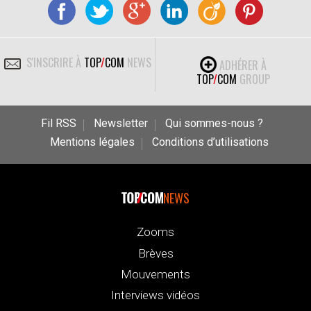
S'INSCRIRE À
TOP
/
COM
NEWS
ADHÉRER À
TOP
/
COM
GROUP
Fil RSS
Newsletter
Qui sommes-nous ?
Mentions légales
Conditions d’utilisations
NEWS
Zooms
Brèves
Mouvements
Interviews vidéos