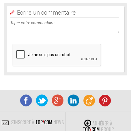
Ecrire un commentaire
S'INSCRIRE À
TOP
/
COM
NEWS
ADHÉRER À
TOP
/
COM
GROUP