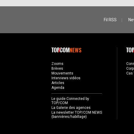
Fil RSS
Ne
NEWS
Zooms
Con
Brèves
Corp
Mouvements
Cas 
Interviews vidéos
Articles
Agenda
Le guide Connected by
TOP/COM
La Galerie des agences
La newsletter TOP/COM NEWS
(bannières/habillage)