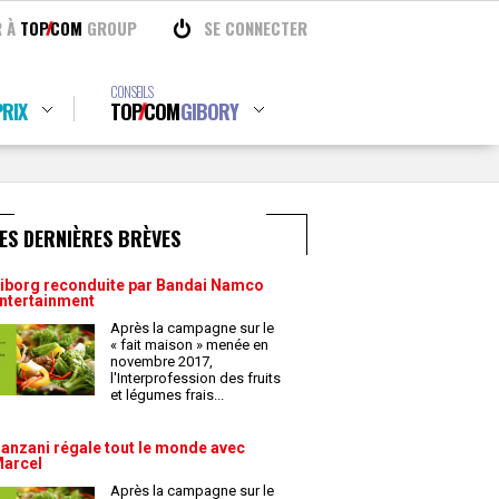
R À
TOP
COM
GROUP
SE CONNECTER
CONSEILS
RIX
TOP
COM
GIBORY
ES DERNIÈRES BRÈVES
iborg reconduite par Bandai Namco
ntertainment
Après la campagne sur le
« fait maison » menée en
novembre 2017,
l'Interprofession des fruits
et légumes frais
...
anzani régale tout le monde avec
arcel
Après la campagne sur le