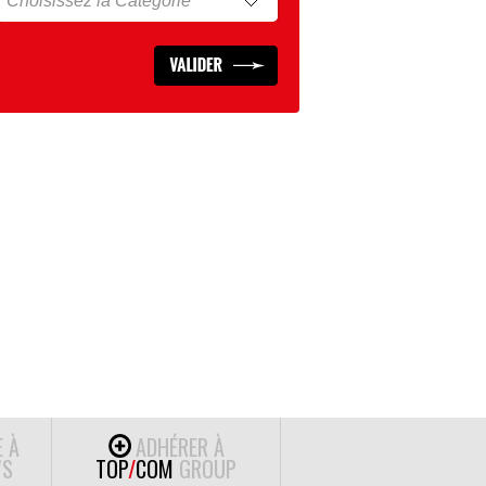
E À
ADHÉRER À
S
TOP
/
COM
GROUP