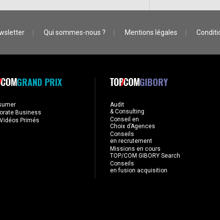
wsletter
Qui sommes-nous ?
Mentions légales
Conditio
GRAND PRIX
GIBORY
sumer
Audit
& Consulting
orate Business
Conseil en
Vidéos Primés
Choix d’Agences
Conseils
en recrutement
Missions en cours
TOP/COM GIBORY Search
Conseils
en fusion acquisition