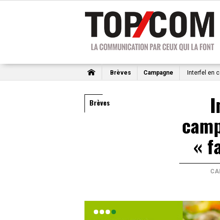
Brèves
Campagne
Interfel en 
I
Brèves
camp
« f
CA