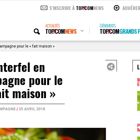
S'INSCRIRE À
TOP
COM
NEWS
ADHÉRE
ACTUALITÉS
ÉVÉNEMENTS
TOP
COM
NEWS
TOP
COM
GRANDS P
campagne pour le « fait maison »
nterfel en
L
agne pour le
B
E
ait maison »
MPAGNE
/
25 AVRIL 2018
P
M