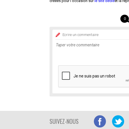
créées pour l'occasion sur
le site dédié
et la re
0
Ecrire un commentaire
SUIVEZ-NOUS