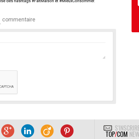
prise des hashtags #FaitMaison et #MieuxConsommer.
commentaire
S'INSCRIR
TOP
/
COM
NEW