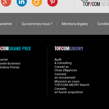
TOP
/
COM
NEW
wsletter
Qui sommes-nous ?
Mentions légales
Conditio
GRAND PRIX
GIBORY
sumer
Audit
& Consulting
orate Business
Conseil en
Vidéos Primés
Choix d’Agences
Conseils
en recrutement
Missions en cours
TOP/COM GIBORY Search
Conseils
en fusion acquisition