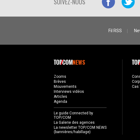
SUIVEZ-NOUS
Fil RSS
Ne
NEWS
Zooms
Con
Brèves
Corp
Mouvements
Cas 
Interviews vidéos
Articles
Agenda
Le guide Connected by
TOP/COM
La Galerie des agences
La newsletter TOP/COM NEWS
(bannières/habillage)