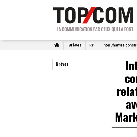
Brèves
RP
InterChanvre constr
In
Brèves
co
rela
av
Mark