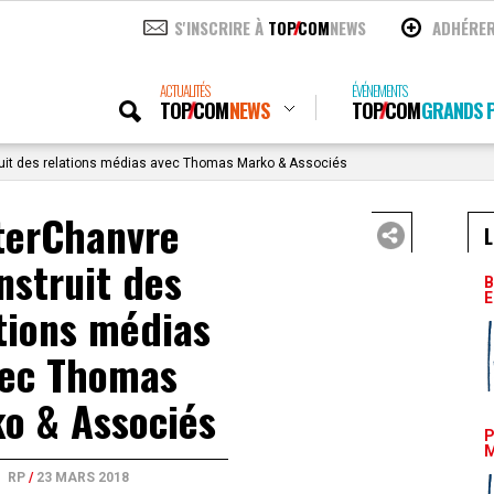
S'INSCRIRE À
TOP
COM
NEWS
ADHÉRE
ACTUALITÉS
ÉVÉNEMENTS
TOP
COM
NEWS
TOP
COM
GRANDS P
uit des relations médias avec Thomas Marko & Associés
terChanvre
L
nstruit des
B
E
tions médias
ec Thomas
o & Associés
P
M
RP
/
23 MARS 2018