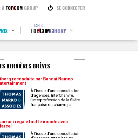
R À
TOP
COM
GROUP
SE CONNECTER
CONSEILS
RIX
TOP
COM
GIBORY
ES DERNIÈRES BRÈVES
iborg reconduite par Bandai Namco
ntertainment
À l’issue d’une consultation
d’agences, InterChanvre,
l’interprofession de la filière
française du chanvre, a
...
anzani régale tout le monde avec
arcel
À l’issue d’une consultation