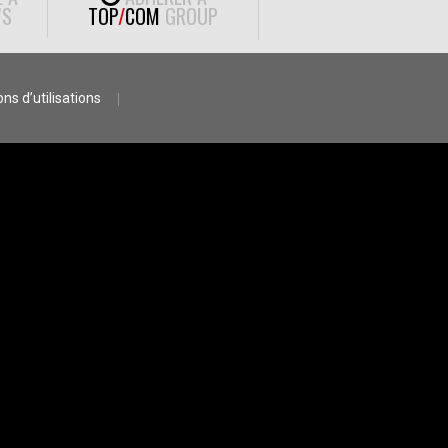
S
TOP
/
COM
GROUP
ns d’utilisations