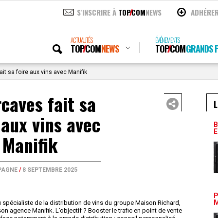
S'INSCRIRE À
TOP
COM
NEWS
ADHÉRE
ACTUALITÉS
ÉVÉNEMENTS
TOP
COM
NEWS
TOP
COM
GRANDS P
ait sa foire aux vins avec Manifik
rcaves fait sa
L
 aux vins avec
B
E
Manifik
PAGNE
/
8 SEPTEMBRE 2025
P
M
u spécialiste de la distribution de vins du groupe Maison Richard,
 agence Manifik. L’objectif ? Booster le trafic en point de vente