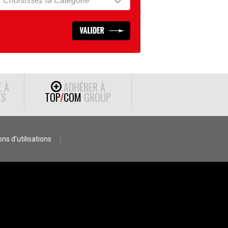
E À
ADHÉRER À
S
TOP
/
COM
GROUP
ns d’utilisations