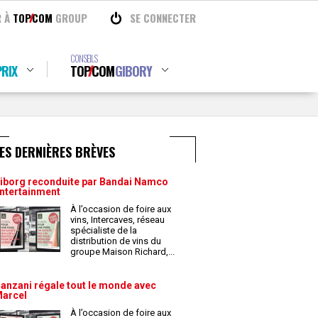
R À
TOP
COM
GROUP
SE CONNECTER
CONSEILS
RIX
TOP
COM
GIBORY
ES DERNIÈRES BRÈVES
iborg reconduite par Bandai Namco
ntertainment
À l’occasion de foire aux
vins, Intercaves, réseau
spécialiste de la
distribution de vins du
groupe Maison Richard,
...
anzani régale tout le monde avec
arcel
À l’occasion de foire aux