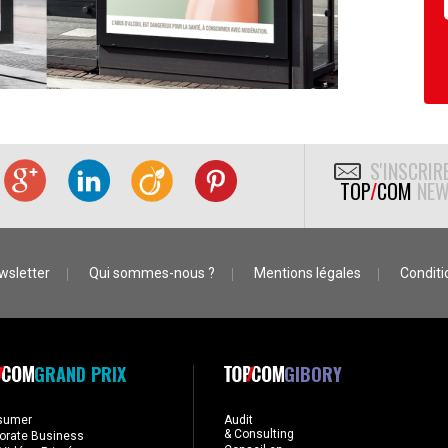
S'INSCRIR
TOP
/
COM
NEW
wsletter
Qui sommes-nous ?
Mentions légales
Conditio
GRAND PRIX
GIBORY
sumer
Audit
& Consulting
orate Business